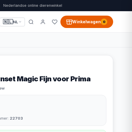
Nederlandse online dierenwinkel
🇳🇱
Winkelwagen
NL
0
et Magic Fijn voor Prima
iew
mmer:
22703