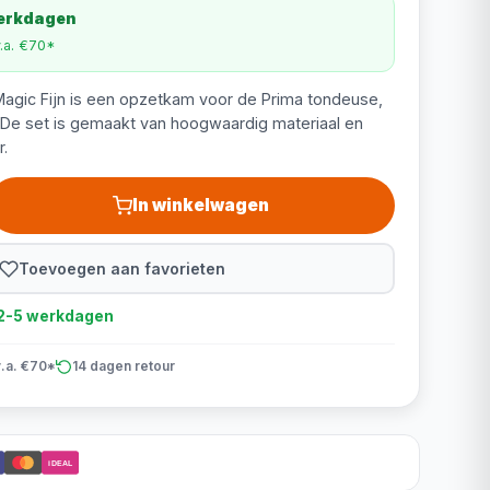
werkdagen
v.a. €70*
gic Fijn is een opzetkam voor de Prima tondeuse,
 De set is gemaakt van hoogwaardig materiaal en
r.
In winkelwagen
Toevoegen aan favorieten
d 2-5 werkdagen
v.a. €70*
14 dagen retour
iDEAL