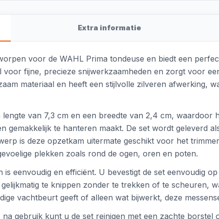
Extra informatie
worpen voor de WAHL Prima tondeuse en biedt een perfec
 voor fijne, precieze snijwerkzaamheden en zorgt voor een
zaam materiaal en heeft een stijlvolle zilveren afwerking, 
 lengte van 7,3 cm en een breedte van 2,4 cm, waardoor h
en gemakkelijk te hanteren maakt. De set wordt geleverd als
werp is deze opzetkam uitermate geschikt voor het trimmen
evoelige plekken zoals rond de ogen, oren en poten.
s eenvoudig en efficiënt. U bevestigt de set eenvoudig op
gelijkmatig te knippen zonder te trekken of te scheuren,
dige vachtbeurt geeft of alleen wat bijwerkt, deze messense
na gebruik kunt u de set reinigen met een zachte borstel o