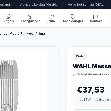
derland
|
Advies elke dag 10u-20u
|
Veilig betalen via iDEAL
|
Vogels
Knaagdieren
Fantail
Aanbiedingen
Contact
nset Magic Fijn voor Prima
Wahl
WAHL Messens
Schrijf de eerste rev
€37,53
incl. BTW · Artikelnu