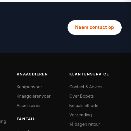
Neem contact op
KNAAGDIEREN
KLANTENSERVICE
Konijnenvoer
Contact & Advies
Knaagdierenvoer
Over Bopets
Accessoires
Betaalmethode
Verzending
FANTAIL
ting
14 dagen retour