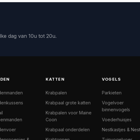
lke dag van 10u tot 20u.
DEN
KATTEN
VOGELS
denmanden
Krabpalen
Parkieten
enkussens
Krabpaal grote katten
Vogelvoer
binnenvogels
il
Krabpalen voor Maine
denmanden
Coon
Voederhuisjes
denvoer
Krabpaal onderdelen
Nestkastjes & Nes
ensnoepjes &
Krabtonnen
Tuinvogelvoer