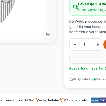
Levertijd 2-4 
Gratis verzending 
De WAHL messenset Ma
geschikt voor honden.
heeft een zilveren kleu
−
+
Leverbaar: levertij
Veilig betalen
Gratis 
verzending v.a. €70*
Veilig betalen
14 dagen retour
VISA
Bancontact