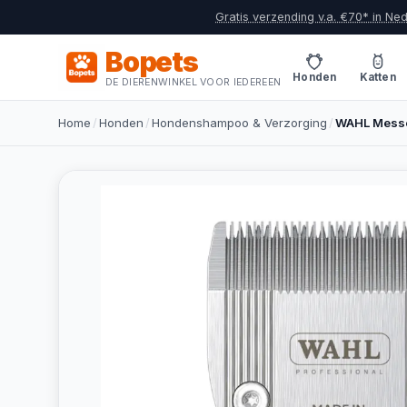
Gratis verzending v.a. €70* in Ne
Bopets
Honden
Katten
DE DIERENWINKEL VOOR IEDEREEN
Home
/
Honden
/
Hondenshampoo & Verzorging
/
WAHL Messe