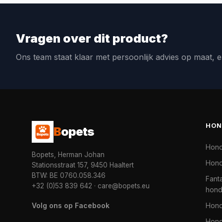
Vragen over dit product?
Ons team staat klaar met persoonlijk advies op maat, e
HON
B
opets
Hon
Bopets, Herman Johan
Hond
Stationsstraat 157, 9450 Haaltert
BTW: BE 0760.058.346
Fanta
+32 (0)53 839 642
·
care@bopets.eu
hon
Volg ons op Facebook
Hon
Hond