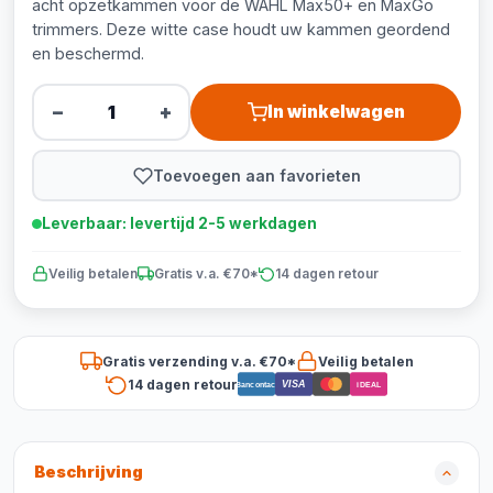
acht opzetkammen voor de WAHL Max50+ en MaxGo
trimmers. Deze witte case houdt uw kammen geordend
en beschermd.
−
+
In winkelwagen
Toevoegen aan favorieten
Leverbaar: levertijd 2-5 werkdagen
Veilig betalen
Gratis v.a. €70*
14 dagen retour
Gratis verzending v.a. €70*
Veilig betalen
14 dagen retour
VISA
Bancontact
iDEAL
Beschrijving