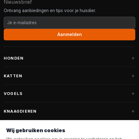
Nieuwsbrief
Ontvang aanbiedingen en tips voor je huisdier.
Aanmelden
HONDEN
Hondenmanden
KATTEN
Hondenkussens
Krabpalen
VOGELS
Fantail hondenmanden
Krabpaal grote katten
Hondenvoer
Parkieten
KNAAGDIEREN
Krabpalen voor Maine Coon
Hondensnoepjes & Snacks
Vogelvoer binnenvogels
Krabpaal onderdelen
Konijnenvoer
Wij gebruiken cookies
Hondenspeelgoed
Voederhuisjes
FANTAIL
Krabtonnen
Knaagdierenvoer