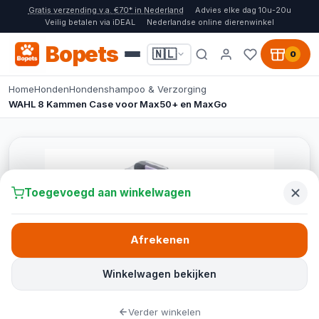
Gratis verzending v.a. €70* in Nederland
Advies elke dag 10u-20u
Veilig betalen via iDEAL
Nederlandse online dierenwinkel
Bopets
🇳🇱
0
Home
Honden
Hondenshampoo & Verzorging
WAHL 8 Kammen Case voor Max50+ en MaxGo
Toegevoegd aan winkelwagen
Afrekenen
Winkelwagen bekijken
Verder winkelen