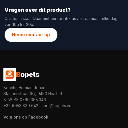
Vragen over dit product?
Ons team staat klaar met persoonlijk advies op maat, elke dag
van 10u tot 20u.
Neem contact op
B
opets
Bopets, Herman Johan
Stationsstraat 157, 9450 Haaltert
BTW: BE 0760.058.346
+32 (0)53 839 642
·
care@bopets.eu
Volg ons op Facebook