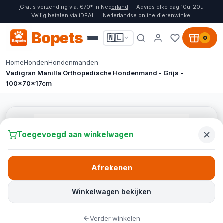
Gratis verzending v.a. €70* in Nederland
Advies elke dag 10u-20u
Veilig betalen via iDEAL
Nederlandse online dierenwinkel
Bopets
🇳🇱
0
Home
Honden
Hondenmanden
Vadigran Manilla Orthopedische Hondenmand - Grijs -
100x70x17cm
Toegevoegd aan winkelwagen
Afrekenen
Winkelwagen bekijken
Verder winkelen