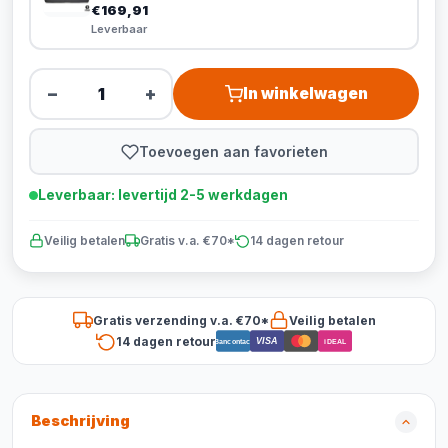
€169,91
Leverbaar
−
+
In winkelwagen
Toevoegen aan favorieten
Leverbaar: levertijd 2-5 werkdagen
Veilig betalen
Gratis v.a. €70*
14 dagen retour
Gratis verzending v.a. €70*
Veilig betalen
14 dagen retour
VISA
Bancontact
iDEAL
Beschrijving