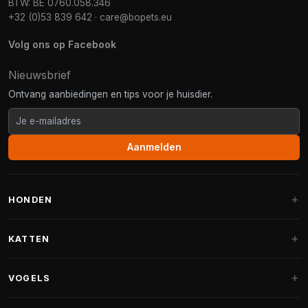
BTW: BE 0760.058.346
+32 (0)53 839 642
·
care@bopets.eu
Volg ons op Facebook
Nieuwsbrief
Ontvang aanbiedingen en tips voor je huisdier.
Aanmelden
HONDEN
Hondenmanden
KATTEN
Hondenkussens
Krabpalen
VOGELS
Fantail hondenmanden
Krabpaal grote katten