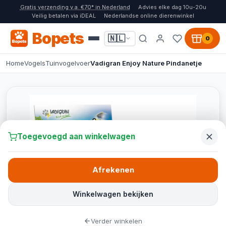
Gratis verzending v.a. €70* in Nederland
Advies elke dag 10u-20u
Veilig betalen via iDEAL
Nederlandse online dierenwinkel
Bopets
🇳🇱
0
Home
Vogels
Tuinvogelvoer
Vadigran Enjoy Nature Pindanetje
Toegevoegd aan winkelwagen
Afrekenen
Winkelwagen bekijken
Verder winkelen