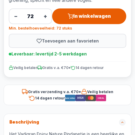
groenling, specht en vele andere vogels.
−
+
In winkelwagen
Min. bestelhoeveelheid: 72 stuks
Toevoegen aan favorieten
Leverbaar: levertijd 2-5 werkdagen
Veilig betalen
Gratis v.a. €70*
14 dagen retour
Gratis verzending v.a. €70*
Veilig betalen
14 dagen retour
VISA
Bancontact
iDEAL
Beschrijving
Het Vadigran Enjoy Nature Pindanetje is een heerlijke en