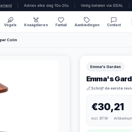
derland
|
Advies elke dag 10u-20u
|
Veilig betalen via iDEAL
|
Vogels
Knaagdieren
Fantail
Aanbiedingen
Contact
per Colin
Emma's Garden
Emma's Garde
Schrijf de eerste rev
€30,21
incl. BTW · Artikelnu