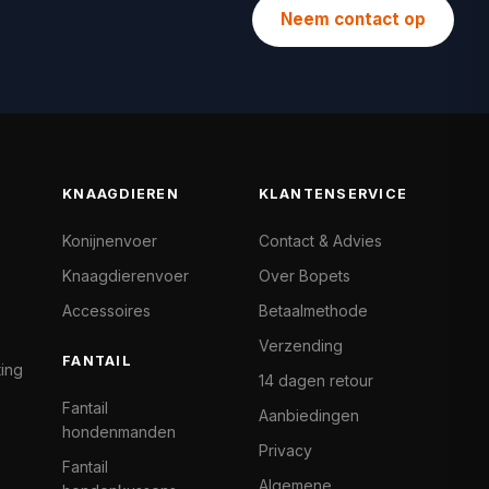
Neem contact op
KNAAGDIEREN
KLANTENSERVICE
Konijnenvoer
Contact & Advies
Knaagdierenvoer
Over Bopets
Accessoires
Betaalmethode
Verzending
FANTAIL
ting
14 dagen retour
Fantail
Aanbiedingen
hondenmanden
Privacy
Fantail
Algemene