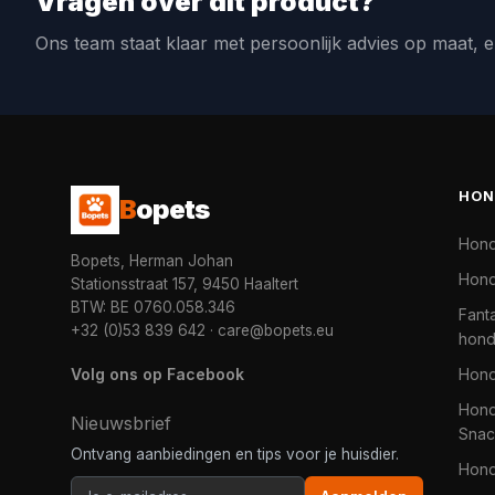
Vragen over dit product?
Ons team staat klaar met persoonlijk advies op maat, e
HON
B
opets
Hon
Bopets, Herman Johan
Hond
Stationsstraat 157, 9450 Haaltert
BTW: BE 0760.058.346
Fanta
+32 (0)53 839 642
·
care@bopets.eu
hon
Volg ons op Facebook
Hon
Hond
Nieuwsbrief
Snac
Ontvang aanbiedingen en tips voor je huisdier.
Hon