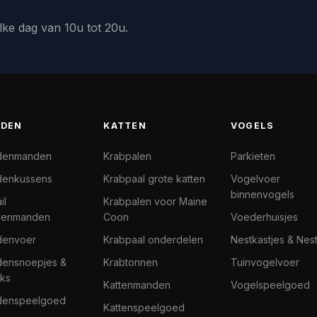
lke dag van 10u tot 20u.
DEN
KATTEN
VOGELS
denmanden
Krabpalen
Parkieten
enkussens
Krabpaal grote katten
Vogelvoer
binnenvogels
il
Krabpalen voor Maine
denmanden
Coon
Voederhuisjes
denvoer
Krabpaal onderdelen
Nestkastjes & Nes
ensnoepjes &
Krabtonnen
Tuinvogelvoer
ks
Kattenmanden
Vogelspeelgoed
denspeelgoed
Kattenspeelgoed