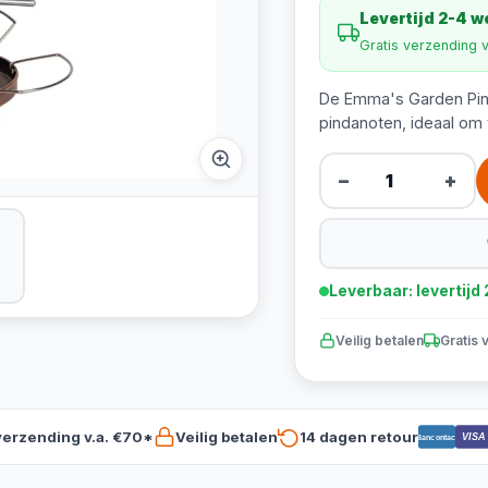
Levertijd 2-4 
Gratis verzending 
De Emma's Garden Pinda
pindanoten, ideaal om 
−
+
Leverbaar: levertij
Veilig betalen
Gratis 
verzending v.a. €70*
Veilig betalen
14 dagen retour
VISA
Bancontact