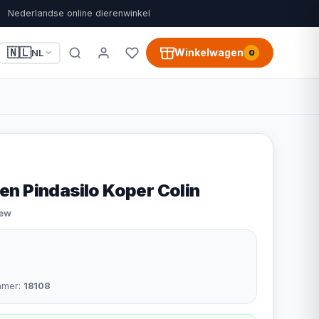
Nederlandse online dierenwinkel
🇳🇱
Winkelwagen
NL
0
n Pindasilo Koper Colin
iew
mmer:
18108