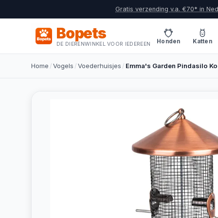
Gratis verzending v.a. €70* in Ne
Bopets
Honden
Katten
DE DIERENWINKEL VOOR IEDEREEN
Home
/
Vogels
/
Voederhuisjes
/
Emma's Garden Pindasilo Ko