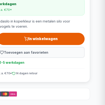
werkdagen
v.a. €70*
silo in koperkleur is een metalen silo voor
vogels te voeren.
In winkelwagen
Toevoegen aan favorieten
d 2-5 werkdagen
v.a. €70*
14 dagen retour
iDEAL