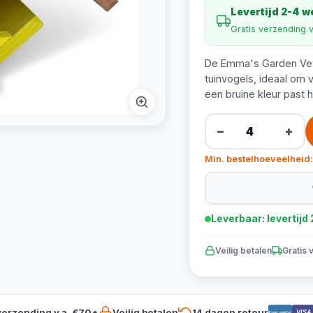
Levertijd 2-4 
Gratis verzending 
De Emma's Garden Vet
tuinvogels, ideaal om 
een bruine kleur past hi
−
+
Min. bestelhoeveelheid:
Leverbaar: levertij
Veilig betalen
Gratis 
verzending v.a. €70*
Veilig betalen
14 dagen retour
VISA
Bancontact