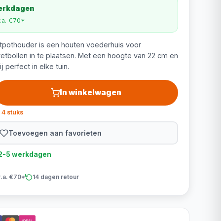
werkdagen
v.a. €70*
pothouder is een houten voederhuis voor
vetbollen in te plaatsen. Met een hoogte van 22 cm en
j perfect in elke tuin.
In winkelwagen
 4 stuks
Toevoegen aan favorieten
d 2-5 werkdagen
v.a. €70*
14 dagen retour
iDEAL