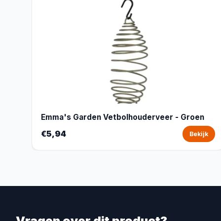
Emma's Garden Vetbolhouderveer - Groen
€5,94
Bekijk
Vragen over dit product?