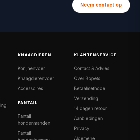
Neem contact op
KNAAGDIEREN
KLANTENSERVICE
Konijnenvoer
Contact & Advies
Knaagdierenvoer
Over Bopets
Accessoires
Betaalmethode
Verzending
FANTAIL
ting
14 dagen retour
Fantail
Aanbiedingen
hondenmanden
Privacy
Fantail
Algemene
hondenkussens