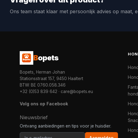
Ons team staat klaar met persoonlijk advies op maat, e
HON
B
opets
Hon
Bopets, Herman Johan
Hond
Stationsstraat 157, 9450 Haaltert
BTW: BE 0760.058.346
Fanta
+32 (0)53 839 642
·
care@bopets.eu
hon
Volg ons op Facebook
Hon
Hond
Nieuwsbrief
Snac
Ontvang aanbiedingen en tips voor je huisdier.
Hon