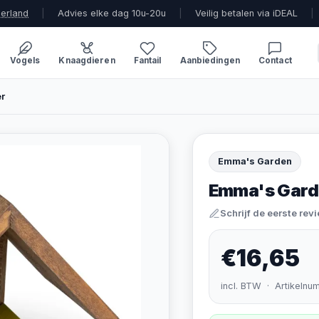
derland
|
Advies elke dag 10u-20u
|
Veilig betalen via iDEAL
|
Vogels
Knaagdieren
Fantail
Aanbiedingen
Contact
r
Emma's Garden
Emma's Gard
Schrijf de eerste rev
€16,65
incl. BTW · Artikelnu