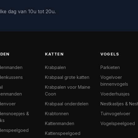
lke dag van 10u tot 20u.
DEN
KATTEN
VOGELS
denmanden
Krabpalen
Parkieten
enkussens
Krabpaal grote katten
Vogelvoer
binnenvogels
il
Krabpalen voor Maine
denmanden
Coon
Voederhuisjes
denvoer
Krabpaal onderdelen
Nestkastjes & Nes
ensnoepjes &
Krabtonnen
Tuinvogelvoer
ks
Kattenmanden
Vogelspeelgoed
denspeelgoed
Kattenspeelgoed