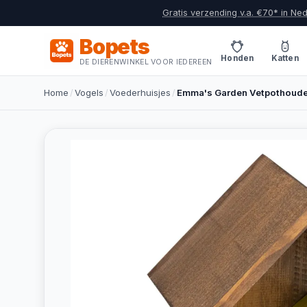
Gratis verzending v.a. €70* in Ne
Bopets
Honden
Katten
DE DIERENWINKEL VOOR IEDEREEN
Home
/
Vogels
/
Voederhuisjes
/
Emma's Garden Vetpothoude