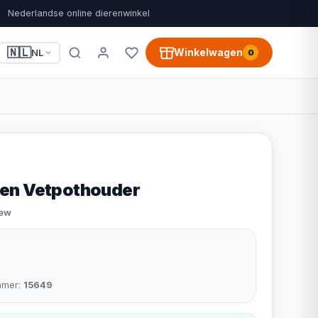
Nederlandse online dierenwinkel
🇳🇱
Winkelwagen
NL
0
en Vetpothouder
iew
mmer:
15649