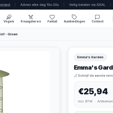
derland
|
Advies elke dag 10u-20u
|
Veilig betalen via iDEAL
|
Vogels
Knaagdieren
Fantail
Aanbiedingen
Contact
n1 - Groen
Emma's Garden
Emma's Garde
Schrijf de eerste rev
€25,94
incl. BTW · Artikelnu