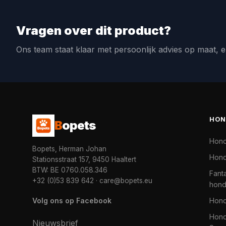
Vragen over dit product?
Ons team staat klaar met persoonlijk advies op maat, e
HON
B
opets
Hon
Bopets, Herman Johan
Hond
Stationsstraat 157, 9450 Haaltert
BTW: BE 0760.058.346
Fanta
+32 (0)53 839 642
·
care@bopets.eu
hon
Volg ons op Facebook
Hon
Hond
Nieuwsbrief