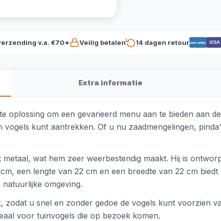
verzending v.a. €70*
Veilig betalen
14 dagen retour
VISA
Bancontact
Extra informatie
e oplossing om een gevarieerd menu aan te bieden aan de v
an vogels kunt aantrekken. Of u nu zaadmengelingen, pinda's
 metaal, wat hem zeer weerbestendig maakt. Hij is ontwor
, een lengte van 22 cm en een breedte van 22 cm biedt hij
 natuurlijke omgeving.
k, zodat u snel en zonder gedoe de vogels kunt voorzien van 
deaal voor tuinvogels die op bezoek komen.