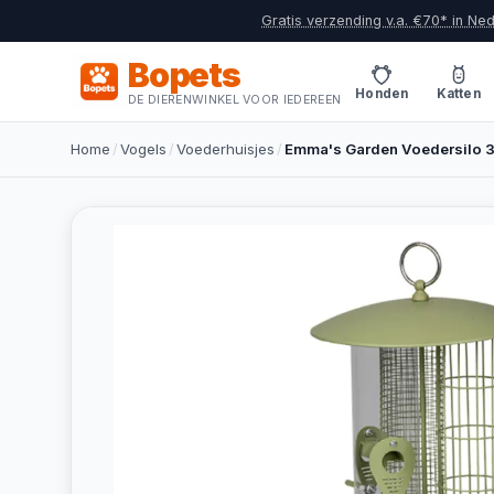
Gratis verzending v.a. €70* in Ne
Bopets
Honden
Katten
DE DIERENWINKEL VOOR IEDEREEN
Home
/
Vogels
/
Voederhuisjes
/
Emma's Garden Voedersilo 3i