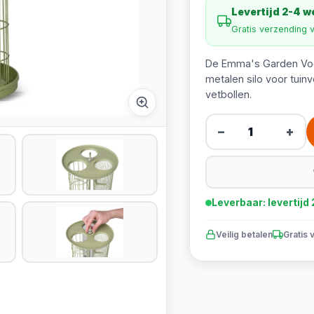
Levertijd 2-4 
Gratis verzending 
De Emma's Garden Voe
metalen silo voor tuin
vetbollen.
−
+
Leverbaar: levertij
Veilig betalen
Gratis 