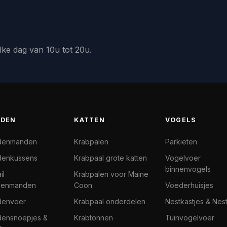
lke dag van 10u tot 20u.
DEN
KATTEN
VOGELS
denmanden
Krabpalen
Parkieten
enkussens
Krabpaal grote katten
Vogelvoer
binnenvogels
il
Krabpalen voor Maine
denmanden
Coon
Voederhuisjes
denvoer
Krabpaal onderdelen
Nestkastjes & Nes
ensnoepjes &
Krabtonnen
Tuinvogelvoer