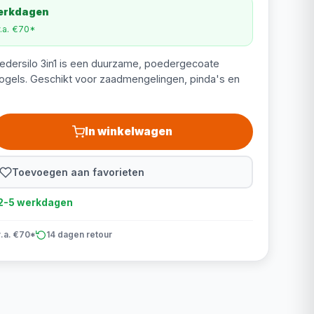
werkdagen
v.a. €70*
dersilo 3in1 is een duurzame, poedergecoate
vogels. Geschikt voor zaadmengelingen, pinda's en
In winkelwagen
Toevoegen aan favorieten
d 2-5 werkdagen
v.a. €70*
14 dagen retour