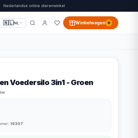
Nederlandse online dierenwinkel
🇳🇱
Winkelwagen
NL
0
n Voedersilo 3in1 - Groen
iew
mmer:
19307