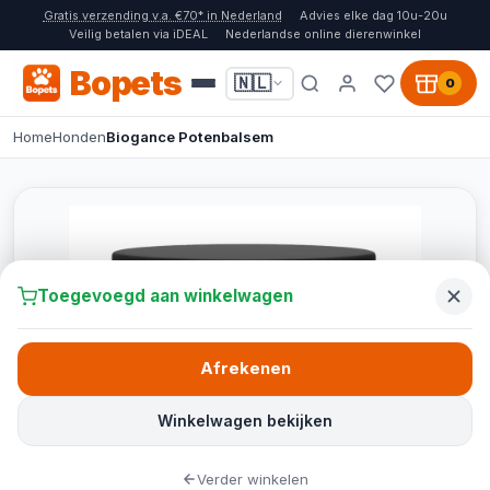
Gratis verzending v.a. €70* in Nederland
Advies elke dag 10u-20u
Veilig betalen via iDEAL
Nederlandse online dierenwinkel
Bopets
🇳🇱
0
Home
Honden
Biogance Potenbalsem
Toegevoegd aan winkelwagen
Afrekenen
Winkelwagen bekijken
Verder winkelen