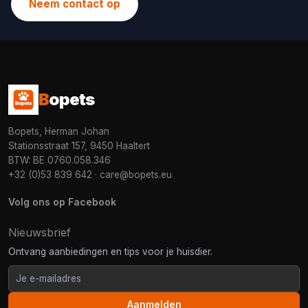
Neem contact op
B
opets
Bopets, Herman Johan
Stationsstraat 157, 9450 Haaltert
BTW: BE 0760.058.346
+32 (0)53 839 642
·
care@bopets.eu
Volg ons op Facebook
Nieuwsbrief
Ontvang aanbiedingen en tips voor je huisdier.
Aanmelden