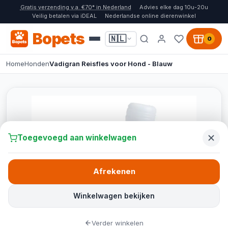
Gratis verzending v.a. €70* in Nederland
Advies elke dag 10u-20u
Veilig betalen via iDEAL
Nederlandse online dierenwinkel
Bopets
🇳🇱
0
Home
Honden
Vadigran Reisfles voor Hond - Blauw
Toegevoegd aan winkelwagen
Afrekenen
Winkelwagen bekijken
Verder winkelen