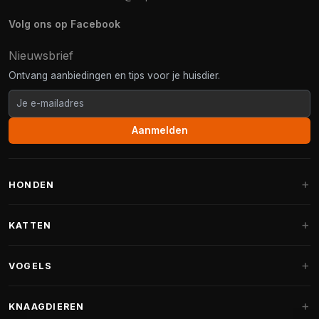
Volg ons op Facebook
Nieuwsbrief
Ontvang aanbiedingen en tips voor je huisdier.
Aanmelden
HONDEN
Hondenmanden
KATTEN
Hondenkussens
Krabpalen
VOGELS
Fantail hondenmanden
Krabpaal grote katten
Hondenvoer
Parkieten
KNAAGDIEREN
Krabpalen voor Maine Coon