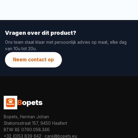
Vragen over dit product?
Ons team staat klaar met persoonlijk advies op maat, elke dag
van 10u tot 20u.
Neem contact op
B
opets
Bopets, Herman Johan
Stationsstraat 157, 9450 Haaltert
BTW: BE 0760.058.346
+32 (0)53 839 642
·
care@bopets.eu