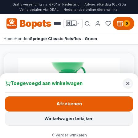
Gratis verzending v.a. €70* in Nederland
Advies elke dag 10u-20u
Veilig betalen via iDEAL
Nederlandse online dierenwinkel
Bopets
🇳🇱
0
Home
Honden
Springer Classic Reisfles - Groen
Toegevoegd aan winkelwagen
Afrekenen
Winkelwagen bekijken
Verder winkelen