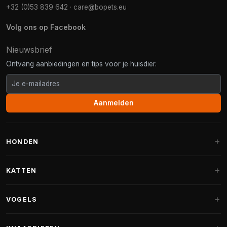
+32 (0)53 839 642
·
care@bopets.eu
Volg ons op Facebook
Nieuwsbrief
Ontvang aanbiedingen en tips voor je huisdier.
Aanmelden
HONDEN
Hondenmanden
KATTEN
Hondenkussens
Krabpalen
VOGELS
Fantail hondenmanden
Krabpaal grote katten
Hondenvoer
Parkieten