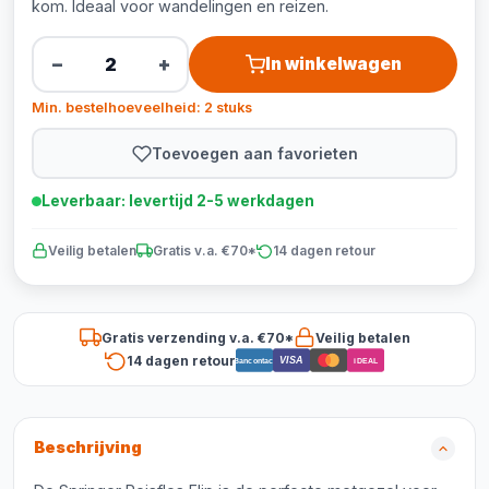
kom. Ideaal voor wandelingen en reizen.
−
+
In winkelwagen
Min. bestelhoeveelheid: 2 stuks
Toevoegen aan favorieten
Leverbaar: levertijd 2-5 werkdagen
Veilig betalen
Gratis v.a. €70*
14 dagen retour
Gratis verzending v.a. €70*
Veilig betalen
14 dagen retour
VISA
Bancontact
iDEAL
Beschrijving