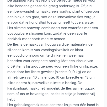
De Springer Reisfles Flip is de perfecte metgezel voor
elke hondeneigenaar die graag onderweg is. Of je nu
een bergwandeling maakt, een roadtrip plant of gewoon
een blokje om gaat, met deze innovatieve fles zorg je
ervoor dat je hond altijd toegang heeft tot vers water.
Het slimme ontwerp combineert een waterfles met een
opvouwbare siliconen kom, zodat je geen aparte
drinkbak meer hoeft mee te nemen.
De fles is gemaakt van hoogwaardige materialen: de
siliconen kom is van voedingskwaliteit en klapt
eenvoudig omhoog om te drinken en weer naar
beneden voor compacte opslag. Met een inhoud van
0,59 liter is hij groot genoeg voor een flinke drinkpauze,
maar door het lichte gewicht (slechts 0,19 kg) en de
afmetingen van 10 cm lengte, 10 cm breedte en 18 cm
dikte neemt hij nauwelijks ruimte in beslag. De
karabijnhaak maakt het mogelijk de fles aan je rugzak,
riem of tas te bevestigen, zodat je altijd je handen vrij
hebt.
Het gebruiksgemak staat centraal: knijp met één hand in