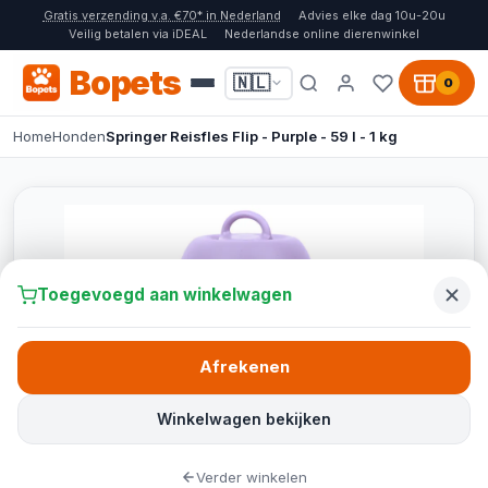
Gratis verzending v.a. €70* in Nederland
Advies elke dag 10u-20u
Veilig betalen via iDEAL
Nederlandse online dierenwinkel
Bopets
🇳🇱
0
Home
Honden
Springer Reisfles Flip - Purple - 59 l - 1 kg
Toegevoegd aan winkelwagen
Afrekenen
Winkelwagen bekijken
Verder winkelen