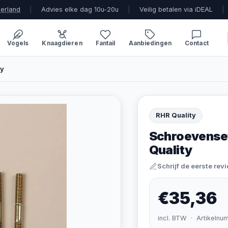
derland
|
Advies elke dag 10u-20u
|
Veilig betalen via iDEAL
|
Vogels
Knaagdieren
Fantail
Aanbiedingen
Contact
ty
RHR Quality
Schroevenset
Quality
Schrijf de eerste rev
€35,36
incl. BTW · Artikelnu