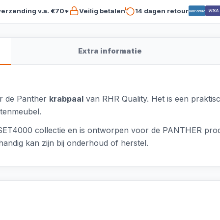
verzending v.a. €70*
Veilig betalen
14 dagen retour
VISA
Bancontact
Extra informatie
or de Panther
krabpaal
van RHR Quality. Het is een praktis
ttenmeubel.
4000 collectie en is ontworpen voor de PANTHER product
andig kan zijn bij onderhoud of herstel.