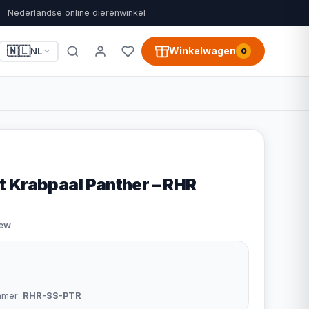
Nederlandse online dierenwinkel
🇳🇱
Winkelwagen
NL
0
 Krabpaal Panther – RHR
iew
mmer:
RHR-SS-PTR