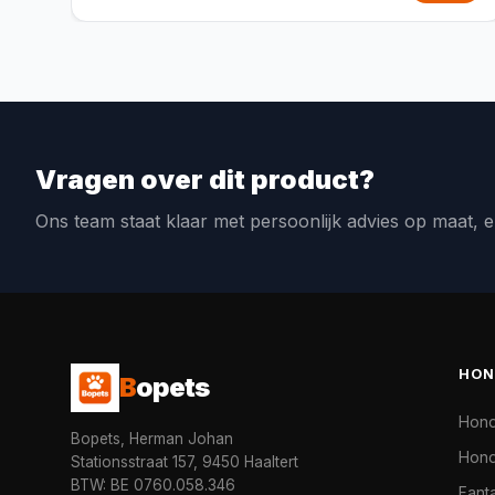
Vragen over dit product?
Ons team staat klaar met persoonlijk advies op maat, e
HON
B
opets
Hon
Bopets, Herman Johan
Hond
Stationsstraat 157, 9450 Haaltert
BTW: BE 0760.058.346
Fanta