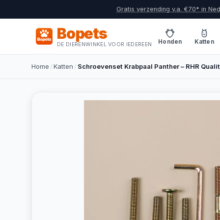
Gratis verzending v.a. €70* in Ne
Bopets
Honden
Katten
DE DIERENWINKEL VOOR IEDEREEN
Home
/
Katten
/
Schroevenset Krabpaal Panther – RHR Quali