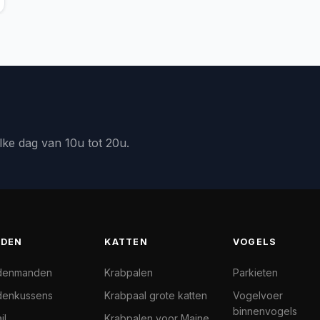
lke dag van 10u tot 20u.
DEN
KATTEN
VOGELS
denmanden
Krabpalen
Parkieten
enkussens
Krabpaal grote katten
Vogelvoer
binnenvogels
il
Krabpalen voor Maine