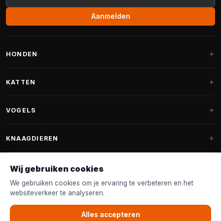
Aanmelden
HONDEN
Hondenmanden
KATTEN
Hondenkussens
Krabpalen
VOGELS
Fantail hondenmanden
Krabpaal grote katten
Hondenvoer
Parkieten
KNAAGDIEREN
Krabpalen voor Maine Coon
Hondensnoepjes & Snacks
Vogelvoer binnenvogels
Krabpaal onderdelen
Konijnenvoer
Wij gebruiken cookies
Hondenspeelgoed
Voederhuisjes
FANTAIL
Krabtonnen
Knaagdierenvoer
We gebruiken cookies om je ervaring te verbeteren en het
Halsband & Lijn
Nestkastjes & Nesting
websiteverkeer te analyseren.
Kattenmanden
Accessoires
Fantail hondenmanden
KLANTENSERVICE
Shampoo & Verzorging
Tuinvogelvoer
Kattenspeelgoed
Alles accepteren
Fantail hondenkussens