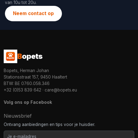
van 10u tot 20u.
Neem contact op
B
opets
Bopets, Herman Johan
Stationsstraat 157, 9450 Haaltert
BTW: BE 0760.058.346
+32 (0)53 839 642
·
care@bopets.eu
Volg ons op Facebook
Nieuwsbrief
Ontvang aanbiedingen en tips voor je huisdier.