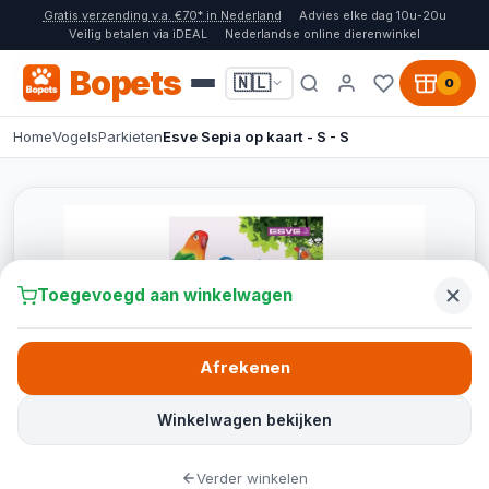
Gratis verzending v.a. €70* in Nederland
Advies elke dag 10u-20u
Veilig betalen via iDEAL
Nederlandse online dierenwinkel
Bopets
🇳🇱
0
Home
Vogels
Parkieten
Esve Sepia op kaart - S - S
Toegevoegd aan winkelwagen
Afrekenen
Winkelwagen bekijken
Verder winkelen