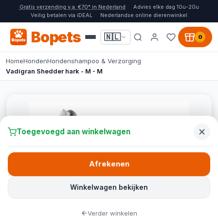
Gratis verzending v.a. €70* in Nederland
Advies elke dag 10u-20u
Veilig betalen via iDEAL
Nederlandse online dierenwinkel
Bopets
🇳🇱
0
Home
Honden
Hondenshampoo & Verzorging
Vadigran Shedder hark - M - M
Toegevoegd aan winkelwagen
Afrekenen
Winkelwagen bekijken
Verder winkelen