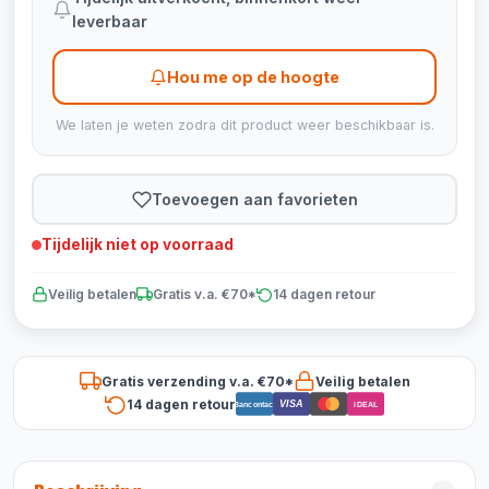
leverbaar
Hou me op de hoogte
We laten je weten zodra dit product weer beschikbaar is.
Toevoegen aan favorieten
Tijdelijk niet op voorraad
Veilig betalen
Gratis v.a. €70*
14 dagen retour
Gratis verzending v.a. €70*
Veilig betalen
14 dagen retour
VISA
Bancontact
iDEAL