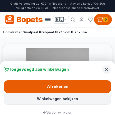
Gratis verzending v.a. €70* in Nederland
Advies elke dag 10u-20u
Veilig betalen via iDEAL
Nederlandse online dierenwinkel
Bopets
🇳🇱
0
Home
Katten
Sisalpaal Krabpaal 18x15 cm Blackline
Toegevoegd aan winkelwagen
Afrekenen
Winkelwagen bekijken
Verder winkelen