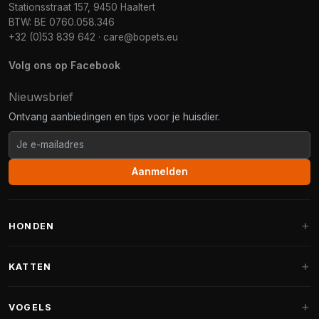
Stationsstraat 157, 9450 Haaltert
BTW: BE 0760.058.346
+32 (0)53 839 642
·
care@bopets.eu
Volg ons op Facebook
Nieuwsbrief
Ontvang aanbiedingen en tips voor je huisdier.
Aanmelden
HONDEN
Hondenmanden
KATTEN
Hondenkussens
Krabpalen
VOGELS
Fantail hondenmanden