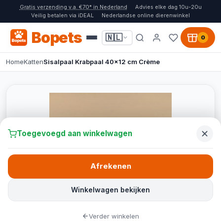
Gratis verzending v.a. €70* in Nederland
Advies elke dag 10u-20u
Veilig betalen via iDEAL
Nederlandse online dierenwinkel
Bopets
🇳🇱
0
Home
Katten
Sisalpaal Krabpaal 40x12 cm Crème
Toegevoegd aan winkelwagen
Afrekenen
Winkelwagen bekijken
Verder winkelen