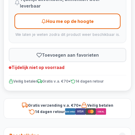
leverbaar
Hou me op de hoogte
We laten je weten zodra dit product weer beschikbaar is.
Toevoegen aan favorieten
Tijdelijk niet op voorraad
Veilig betalen
Gratis v.a. €70*
14 dagen retour
Gratis verzending v.a. €70*
Veilig betalen
14 dagen retour
VISA
Bancontact
iDEAL