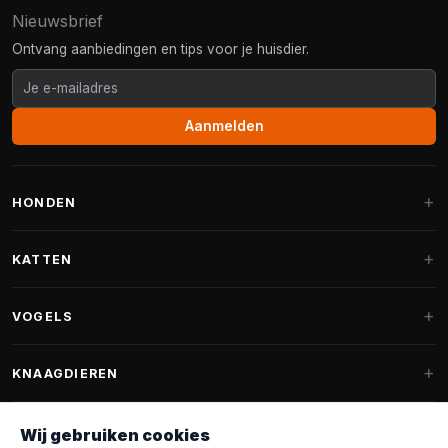
Nieuwsbrief
Ontvang aanbiedingen en tips voor je huisdier.
Aanmelden
HONDEN
Hondenmanden
KATTEN
Hondenkussens
Krabpalen
VOGELS
Fantail hondenmanden
Krabpaal grote katten
Hondenvoer
Parkieten
KNAAGDIEREN
Krabpalen voor Maine Coon
Hondensnoepjes & Snacks
Vogelvoer binnenvogels
Krabpaal onderdelen
Konijnenvoer
Wij gebruiken cookies
Hondenspeelgoed
Voederhuisjes