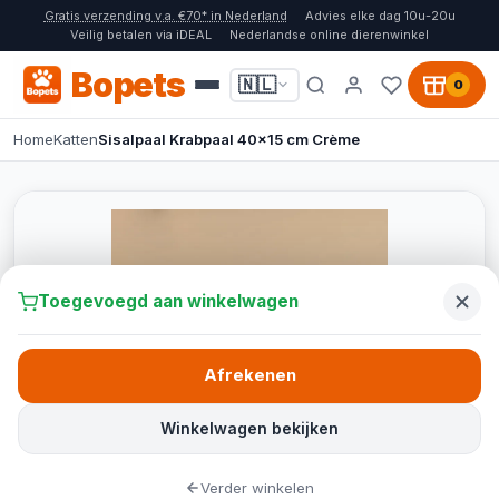
Gratis verzending v.a. €70* in Nederland
Advies elke dag 10u-20u
Veilig betalen via iDEAL
Nederlandse online dierenwinkel
Bopets
🇳🇱
0
Home
Katten
Sisalpaal Krabpaal 40x15 cm Crème
Toegevoegd aan winkelwagen
Afrekenen
Winkelwagen bekijken
Verder winkelen