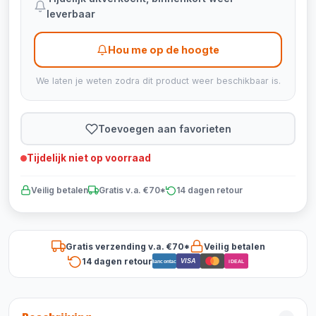
leverbaar
Hou me op de hoogte
We laten je weten zodra dit product weer beschikbaar is.
Toevoegen aan favorieten
Tijdelijk niet op voorraad
Veilig betalen
Gratis v.a. €70*
14 dagen retour
Gratis verzending v.a. €70*
Veilig betalen
14 dagen retour
VISA
Bancontact
iDEAL