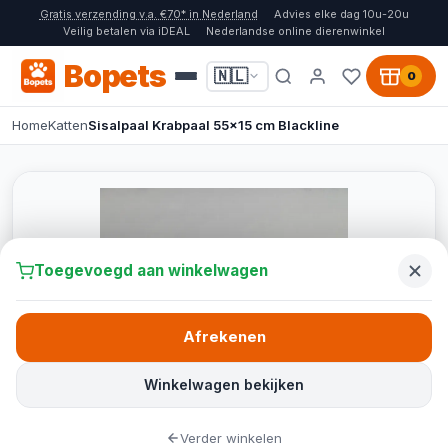
Gratis verzending v.a. €70* in Nederland
Advies elke dag 10u-20u
Veilig betalen via iDEAL
Nederlandse online dierenwinkel
Bopets
🇳🇱
0
Home
Katten
Sisalpaal Krabpaal 55x15 cm Blackline
Toegevoegd aan winkelwagen
Afrekenen
Winkelwagen bekijken
Verder winkelen