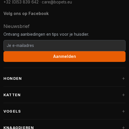
+32 (0)53 839 642
·
care@bopets.eu
Volg ons op Facebook
Nieuwsbrief
Ontvang aanbiedingen en tips voor je huisdier.
Aanmelden
HONDEN
Hondenmanden
KATTEN
Hondenkussens
Krabpalen
VOGELS
Fantail hondenmanden
Krabpaal grote katten
Hondenvoer
Parkieten
KNAAGDIEREN