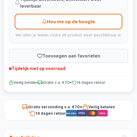
leverbaar
Hou me op de hoogte
We laten je weten zodra dit product weer beschikbaar is.
Toevoegen aan favorieten
Tijdelijk niet op voorraad
Veilig betalen
Gratis v.a. €70*
14 dagen retour
Gratis verzending v.a. €70*
Veilig betalen
14 dagen retour
VISA
Bancontact
iDEAL