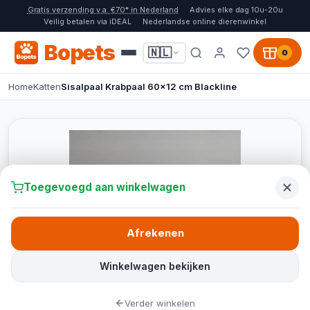
Gratis verzending v.a. €70* in Nederland
Advies elke dag 10u-20u
Veilig betalen via iDEAL
Nederlandse online dierenwinkel
Bopets
🇳🇱
0
Home
Katten
Sisalpaal Krabpaal 60x12 cm Blackline
Toegevoegd aan winkelwagen
Afrekenen
Winkelwagen bekijken
Verder winkelen