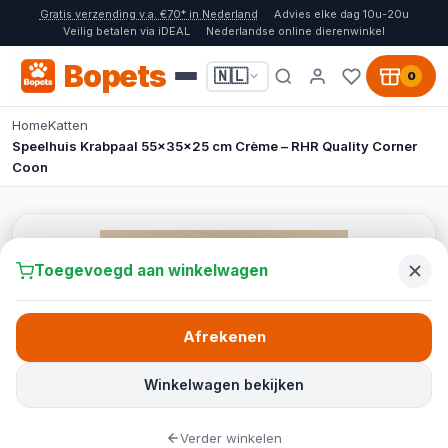
Gratis verzending v.a. €70* in Nederland
Advies elke dag 10u-20u
Veilig betalen via iDEAL
Nederlandse online dierenwinkel
Bopets
🇳🇱
0
Home
Katten
Speelhuis Krabpaal 55x35x25 cm Crème – RHR Quality Corner
Coon
Toegevoegd aan winkelwagen
Afrekenen
Winkelwagen bekijken
Verder winkelen