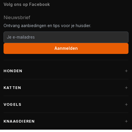
Volg ons op Facebook
Nieuwsbrief
Ontvang aanbiedingen en tips voor je huisdier.
Aanmelden
HONDEN
Hondenmanden
KATTEN
Hondenkussens
Krabpalen
VOGELS
Fantail hondenmanden
Krabpaal grote katten
Hondenvoer
Parkieten
KNAAGDIEREN
Krabpalen voor Maine Coon
Hondensnoepjes & Snacks
Vogelvoer binnenvogels