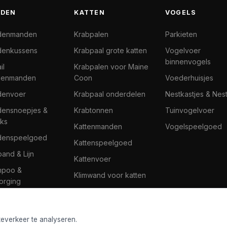
DEN
KATTEN
VOGELS
denmanden
Krabpalen
Parkieten
enkussens
Krabpaal grote katten
Vogelvoer
binnenvogels
il
Krabpalen voor Maine
denmanden
Coon
Voederhuisjes
denvoer
Krabpaal onderdelen
Nestkastjes & Nes
ensnoepjes &
Krabtonnen
Tuinvogelvoer
ks
Kattenmanden
Vogelspeelgoed
denspeelgoed
Kattenspeelgoed
band & Lijn
Kattenvoer
mpoo &
Klimwand voor katten
orging
teverkeer te analyseren.