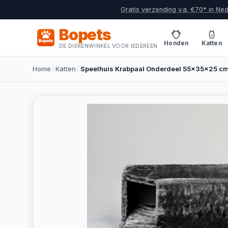
Gratis verzending v.a. €70* in Ne
Bopets
Honden
Katten
DE DIERENWINKEL VOOR IEDEREEN
Home
/
Katten
/
Speelhuis Krabpaal Onderdeel 55x35x25 cm