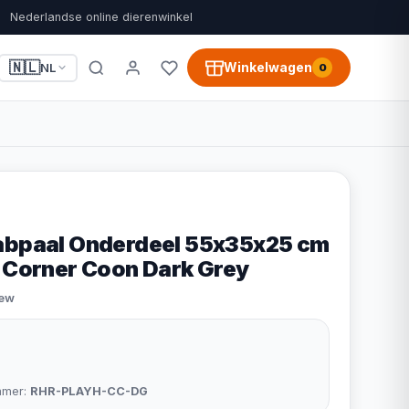
Nederlandse online dierenwinkel
🇳🇱
Winkelwagen
NL
0
abpaal Onderdeel 55x35x25 cm
y Corner Coon Dark Grey
iew
mmer:
RHR-PLAYH-CC-DG