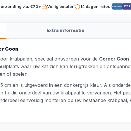
verzending v.a. €70*
Veilig betalen
14 dagen retour
VISA
Bancontact
Extra informatie
er Coon
 voor krabpalen, speciaal ontworpen voor de
Corner Coon
huilplaats waar uw kat zich kan terugtrekken en ontspannen
ten of spelen.
5 cm en is uitgevoerd in een donkergrijs kleur. Als onderd
n huidig onderdeel van uw krabpaal te vervangen. Het past 
t onderdeel eenvoudig monteren op uw bestaande krabpaal