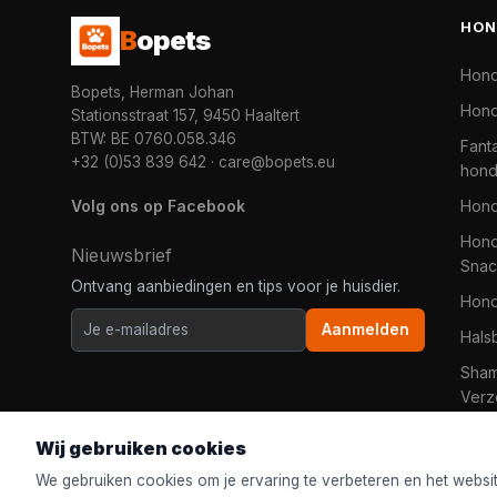
HON
B
opets
Hon
Bopets, Herman Johan
Hond
Stationsstraat 157, 9450 Haaltert
BTW: BE 0760.058.346
Fanta
+32 (0)53 839 642
·
care@bopets.eu
hon
Volg ons op Facebook
Hon
Hond
Nieuwsbrief
Snac
Ontvang aanbiedingen en tips voor je huisdier.
Hon
Aanmelden
Hals
Sha
Verz
Wij gebruiken cookies
We gebruiken cookies om je ervaring te verbeteren en het websi