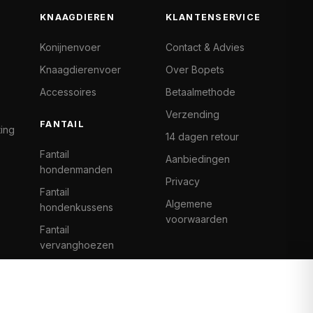
KNAAGDIEREN
KLANTENSERVICE
Konijnenvoer
Contact & Advies
Knaagdierenvoer
Over Bopets
Accessoires
Betaalmethode
Verzending
FANTAIL
ting
14 dagen retour
Fantail
Aanbiedingen
hondenmanden
Privacy
Fantail
Algemene
hondenkussens
voorwaarden
Fantail
vervanghoezen
Cat Climb Fantail