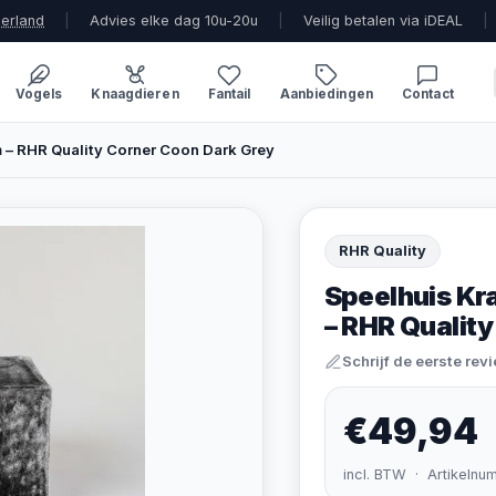
derland
|
Advies elke dag 10u-20u
|
Veilig betalen via iDEAL
|
Vogels
Knaagdieren
Fantail
Aanbiedingen
Contact
 – RHR Quality Corner Coon Dark Grey
RHR Quality
Speelhuis Kr
– RHR Qualit
Schrijf de eerste rev
€49,94
incl. BTW · Artikelnu