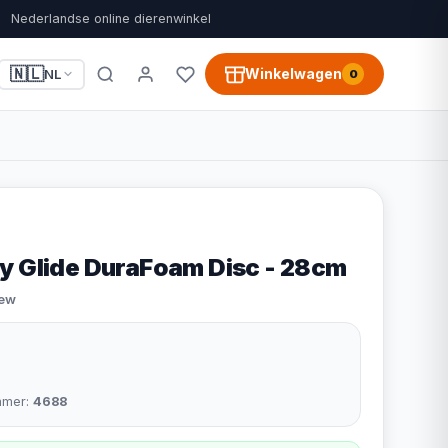
Nederlandse online dierenwinkel
🇳🇱
Winkelwagen
NL
0
y Glide DuraFoam Disc - 28cm
iew
mmer:
4688