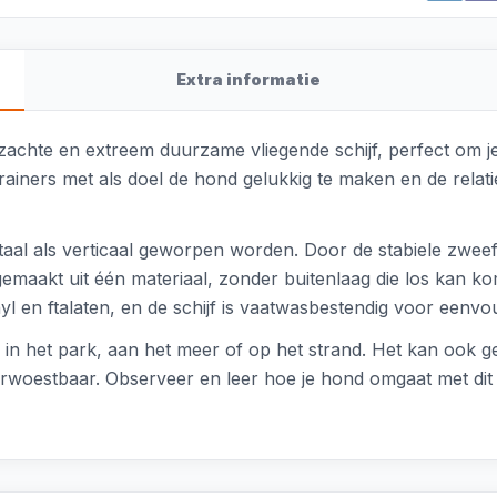
Extra informatie
achte en extreem duurzame vliegende schijf, perfect om je 
iners met als doel de hond gelukkig te maken en de relatie 
aal als verticaal geworpen worden. Door de stabiele zweef
s gemaakt uit één materiaal, zonder buitenlaag die los kan 
inyl en ftalaten, en de schijf is vaatwasbestendig voor eenvou
n, in het park, aan het meer of op het strand. Het kan ook
erwoestbaar. Observeer en leer hoe je hond omgaat met dit