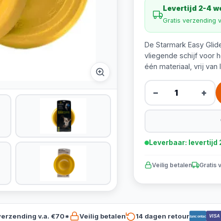
Levertijd 2-4 
Gratis verzending 
De Starmark Easy Glid
vliegende schijf voor 
één materiaal, vrij van
−
+
Leverbaar: levertij
Veilig betalen
Gratis 
verzending v.a. €70*
Veilig betalen
14 dagen retour
VISA
Bancontact