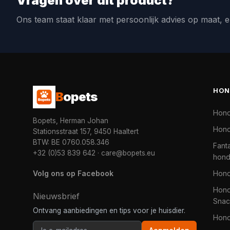
Vragen over dit product?
Ons team staat klaar met persoonlijk advies op maat, e
HON
B
opets
Hon
Bopets, Herman Johan
Hond
Stationsstraat 157, 9450 Haaltert
BTW: BE 0760.058.346
Fanta
+32 (0)53 839 642
·
care@bopets.eu
hon
Volg ons op Facebook
Hon
Hond
Nieuwsbrief
Snac
Ontvang aanbiedingen en tips voor je huisdier.
Hon