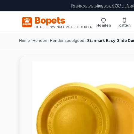
Gratis verzending v.a. €70* in Ne
Bopets
Honden
Katten
DE DIERENWINKEL VOOR IEDEREEN
Home
/
Honden
/
Hondenspeelgoed
/
Starmark Easy Glide D