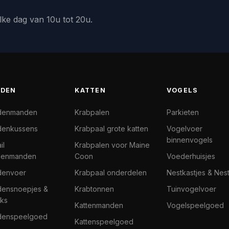
lke dag van 10u tot 20u.
DEN
KATTEN
VOGELS
denmanden
Krabpalen
Parkieten
enkussens
Krabpaal grote katten
Vogelvoer
binnenvogels
il
Krabpalen voor Maine
denmanden
Coon
Voederhuisjes
denvoer
Krabpaal onderdelen
Nestkastjes & Nes
ensnoepjes &
Krabtonnen
Tuinvogelvoer
ks
Kattenmanden
Vogelspeelgoed
denspeelgoed
Kattenspeelgoed