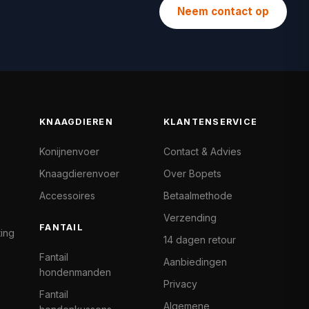
Neem contact op
KNAAGDIEREN
KLANTENSERVICE
Konijnenvoer
Contact & Advies
Knaagdierenvoer
Over Bopets
Accessoires
Betaalmethode
Verzending
FANTAIL
ting
14 dagen retour
Fantail
Aanbiedingen
hondenmanden
Privacy
Fantail
Algemene