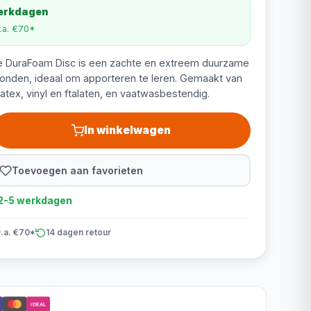
werkdagen
v.a. €70*
e DuraFoam Disc is een zachte en extreem duurzame
honden, ideaal om apporteren te leren. Gemaakt van
 latex, vinyl en ftalaten, en vaatwasbestendig.
In winkelwagen
Toevoegen aan favorieten
d 2-5 werkdagen
v.a. €70*
14 dagen retour
iDEAL