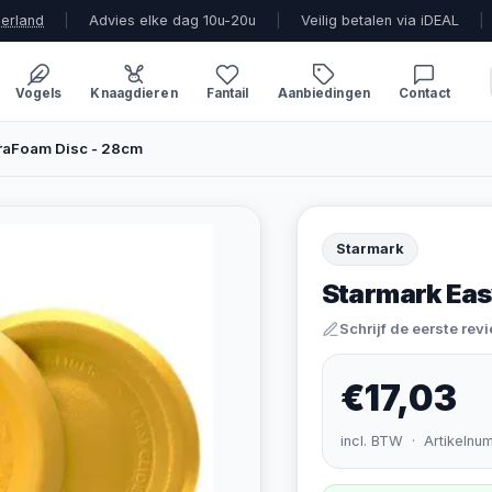
derland
|
Advies elke dag 10u-20u
|
Veilig betalen via iDEAL
|
Vogels
Knaagdieren
Fantail
Aanbiedingen
Contact
uraFoam Disc - 28cm
Starmark
Starmark Eas
Schrijf de eerste rev
€17,03
incl. BTW · Artikelnu