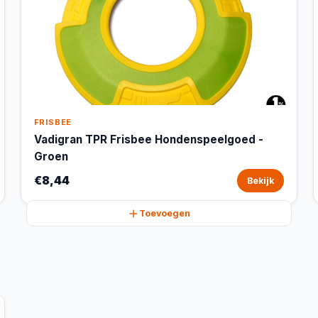
FRISBEE
Vadigran TPR Frisbee Hondenspeelgoed -
Groen
€8,44
Bekijk
Toevoegen