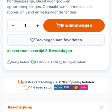
hondenspeeltje, ideaal voor gooi- en
apporteerspelletjes. Gemaakt van thermoplastisch
rubber, drijvend en veilig voor de tanden.
−
+
In winkelwagen
Toevoegen aan favorieten
Leverbaar: levertijd 2-5 werkdagen
Veilig betalen
Gratis v.a. €70*
14 dagen retour
Gratis verzending v.a. €70*
Veilig betalen
14 dagen retour
VISA
Bancontact
iDEAL
Beschrijving