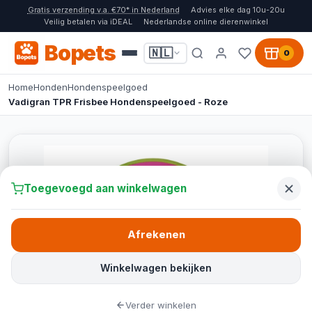
Gratis verzending v.a. €70* in Nederland
Advies elke dag 10u-20u
Veilig betalen via iDEAL
Nederlandse online dierenwinkel
Bopets
🇳🇱
0
Home
Honden
Hondenspeelgoed
Vadigran TPR Frisbee Hondenspeelgoed - Roze
Toegevoegd aan winkelwagen
Afrekenen
Winkelwagen bekijken
Verder winkelen