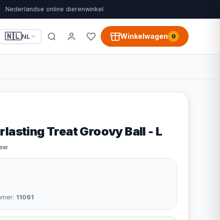
Nederlandse online dierenwinkel
🇳🇱
Winkelwagen
NL
0
lasting Treat Groovy Ball - L
iew
mmer:
11061