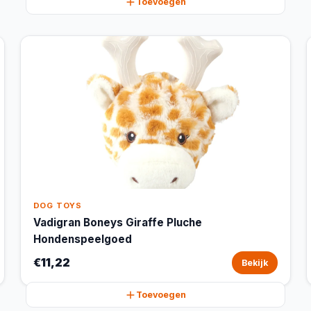
Toevoegen
DOG TOYS
Vadigran Boneys Giraffe Pluche
Hondenspeelgoed
€11,22
Bekijk
Toevoegen