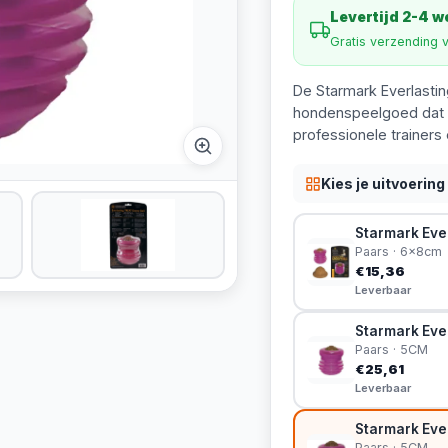
Levertijd 2-4 
Gratis verzending 
De Starmark Everlastin
hondenspeelgoed dat u
professionele trainers
Kies je uitvoering
Starmark Ever
Paars · 6x8cm
€15,36
Leverbaar
Starmark Ever
Paars · 5CM
€25,61
Leverbaar
Starmark Ever
Paars · 5CM