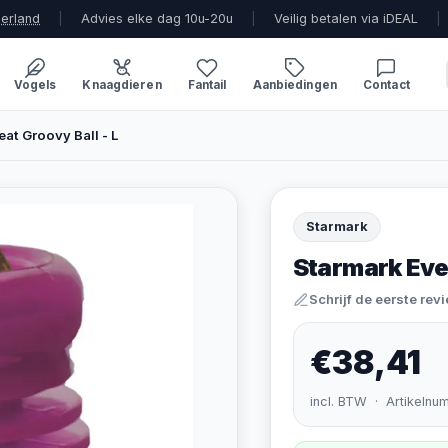
derland
|
Advies elke dag 10u-20u
|
Veilig betalen via iDEAL
|
Vogels
Knaagdieren
Fantail
Aanbiedingen
Contact
eat Groovy Ball - L
Starmark
Starmark Ever
Schrijf de eerste rev
€38,41
incl. BTW · Artikelnu