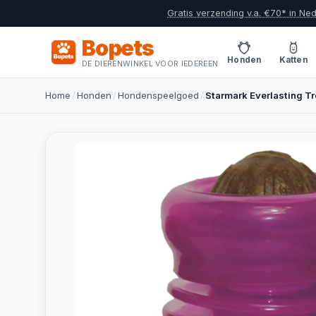
Gratis verzending v.a. €70* in Ne
Bopets
Honden
Katten
DE DIERENWINKEL VOOR IEDEREEN
Home
/
Honden
/
Hondenspeelgoed
/
Starmark Everlasting Tr