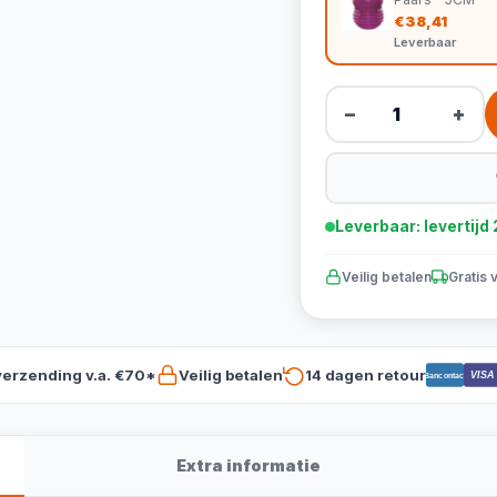
€38,41
Leverbaar
−
+
Leverbaar: levertij
Veilig betalen
Gratis 
verzending v.a. €70*
Veilig betalen
14 dagen retour
VISA
Bancontact
Extra informatie