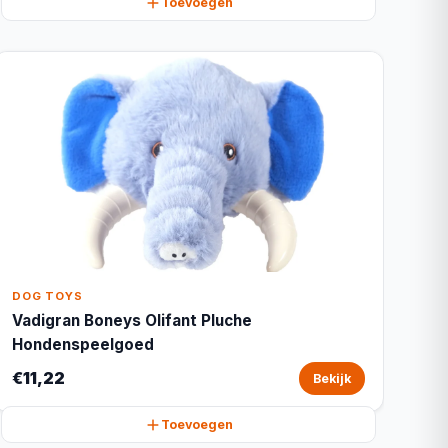
Toevoegen
DOG TOYS
Vadigran Boneys Olifant Pluche
Hondenspeelgoed
€11,22
Bekijk
Toevoegen