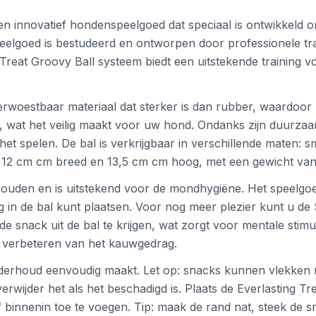
een innovatief hondenspeelgoed dat speciaal is ontwikkeld
it speelgoed is bestudeerd en ontworpen door professionele t
t Treat Groovy Ball systeem biedt een uitstekende training 
rwoestbaar materiaal dat sterker is dan rubber, waardoor 
ten, wat het veilig maakt voor uw hond. Ondanks zijn duurza
het spelen. De bal is verkrijgbaar in verschillende maten: 
 12 cm cm breed en 13,5 cm cm hoog, met een gewicht van 0
houden en is uitstekend voor de mondhygiëne. Het speelgoe
g in de bal kunt plaatsen. Voor nog meer plezier kunt u de 
snack uit de bal te krijgen, wat zorgt voor mentale stimul
et verbeteren van het kauwgedrag.
derhoud eenvoudig maakt. Let op: snacks kunnen vlekken mak
verwijder het als het beschadigd is. Plaats de Everlasting 
f binnenin toe te voegen. Tip: maak de rand nat, steek de