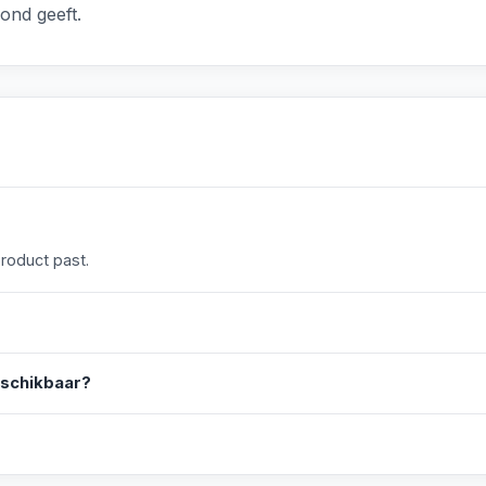
ond geeft.
product past.
eschikbaar?