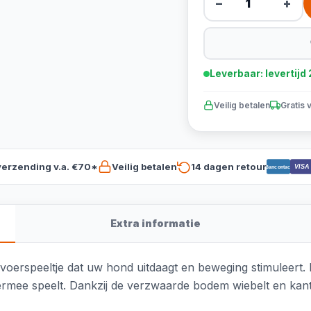
−
+
Leverbaar: levertij
Veilig betalen
Gratis 
verzending v.a. €70*
Veilig betalen
14 dagen retour
VISA
Bancontact
Extra informatie
f voerspeeltje dat uw hond uitdaagt en beweging stimuleer
d ermee speelt. Dankzij de verzwaarde bodem wiebelt en kant