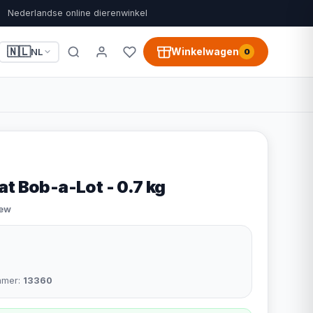
Nederlandse online dierenwinkel
🇳🇱
Winkelwagen
NL
0
t Bob-a-Lot - 0.7 kg
iew
mmer:
13360