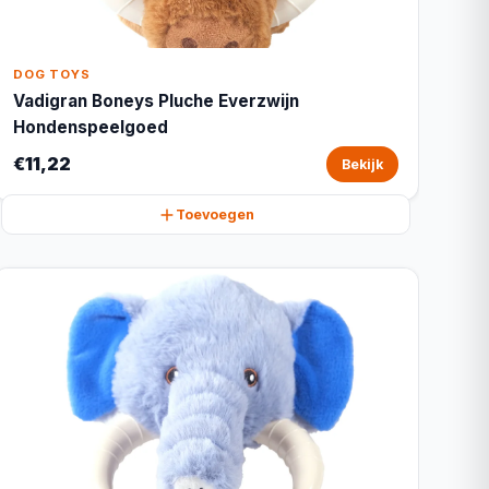
DOG TOYS
Vadigran Boneys Pluche Everzwijn
Hondenspeelgoed
€11,22
Bekijk
Toevoegen