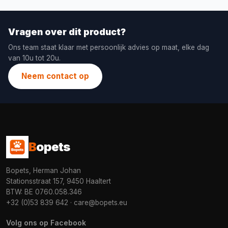
Vragen over dit product?
Ons team staat klaar met persoonlijk advies op maat, elke dag
van 10u tot 20u.
Neem contact op
B
opets
Bopets, Herman Johan
Stationsstraat 157, 9450 Haaltert
BTW: BE 0760.058.346
+32 (0)53 839 642
·
care@bopets.eu
Volg ons op Facebook