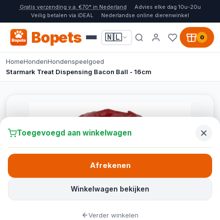
Gratis verzending v.a. €70* in Nederland
Advies elke dag 10u-20u
Veilig betalen via iDEAL
Nederlandse online dierenwinkel
Bopets
🇳🇱
0
Home
Honden
Hondenspeelgoed
Starmark Treat Dispensing Bacon Ball - 16cm
Toegevoegd aan winkelwagen
Afrekenen
Winkelwagen bekijken
Verder winkelen