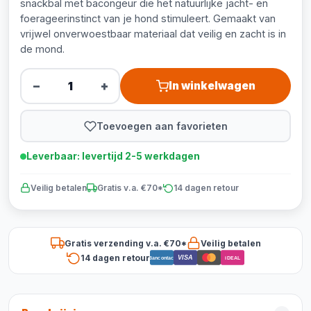
snackbal met bacongeur die het natuurlijke jacht- en
foerageerinstinct van je hond stimuleert. Gemaakt van
vrijwel onverwoestbaar materiaal dat veilig en zacht is in
de mond.
−
+
In winkelwagen
Toevoegen aan favorieten
Leverbaar: levertijd 2-5 werkdagen
Veilig betalen
Gratis v.a. €70*
14 dagen retour
Gratis verzending v.a. €70*
Veilig betalen
14 dagen retour
VISA
Bancontact
iDEAL