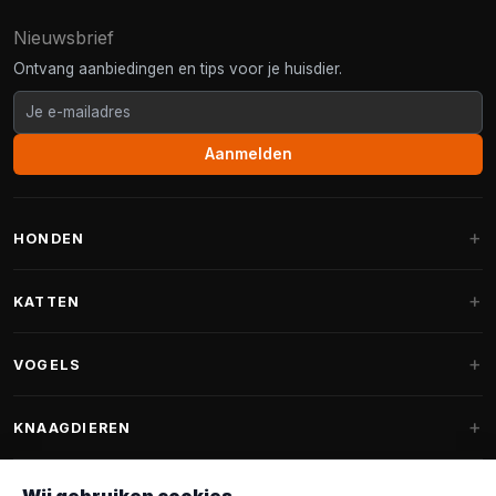
Nieuwsbrief
Ontvang aanbiedingen en tips voor je huisdier.
Aanmelden
HONDEN
Hondenmanden
KATTEN
Hondenkussens
Krabpalen
VOGELS
Fantail hondenmanden
Krabpaal grote katten
Hondenvoer
Parkieten
KNAAGDIEREN
Krabpalen voor Maine Coon
Hondensnoepjes & Snacks
Vogelvoer binnenvogels
Krabpaal onderdelen
Konijnenvoer
Hondenspeelgoed