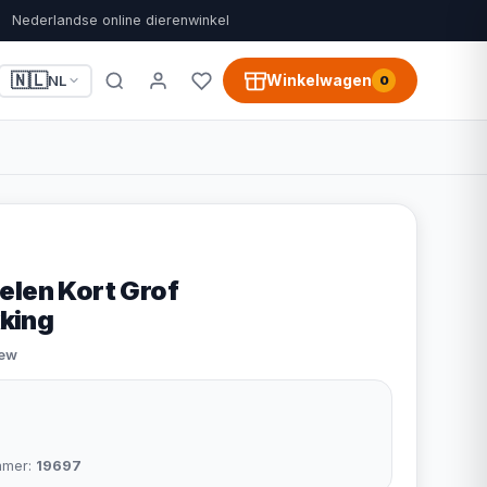
Nederlandse online dierenwinkel
🇳🇱
Winkelwagen
NL
0
elen Kort Grof
king
iew
mmer:
19697