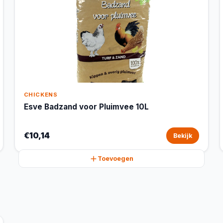
CHICKENS
Esve Badzand voor Pluimvee 10L
€10,14
Bekijk
Toevoegen