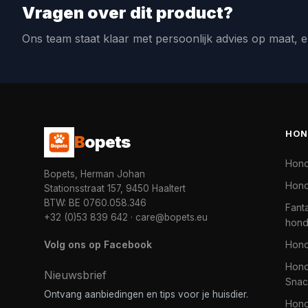
Vragen over dit product?
Ons team staat klaar met persoonlijk advies op maat, e
HON
B
opets
Hon
Bopets, Herman Johan
Hond
Stationsstraat 157, 9450 Haaltert
BTW: BE 0760.058.346
Fanta
+32 (0)53 839 642
·
care@bopets.eu
hon
Volg ons op Facebook
Hon
Hond
Nieuwsbrief
Snac
Ontvang aanbiedingen en tips voor je huisdier.
Hon