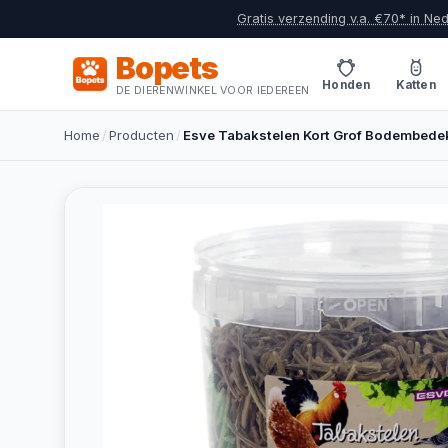
Gratis verzending v.a. €70* in Ne
Bopets
Honden
Katten
DE DIERENWINKEL VOOR IEDEREEN
Home
/
Producten
/
Esve Tabakstelen Kort Grof Bodembede