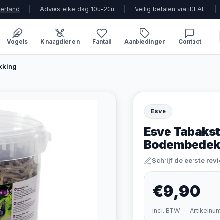
derland
|
Advies elke dag 10u-20u
|
Veilig betalen via iDEAL
|
Vogels
Knaagdieren
Fantail
Aanbiedingen
Contact
kking
Esve
Esve Tabakst
Bodembedek
Schrijf de eerste rev
€9,90
incl. BTW · Artikelnu