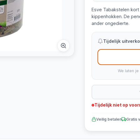
Esve Tabakstelen kort
kippenhokken. De pene
ander ongedierte.
Tijdelijk uitver
We laten je
Tijdelijk niet op voo
Veilig betalen
Gratis 