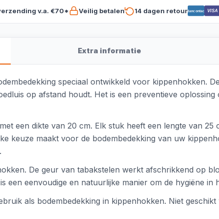
verzending v.a. €70*
Veilig betalen
14 dagen retour
VISA
Bancontact
Extra informatie
e bodembedekking speciaal ontwikkeld voor kippenhokken. 
loedluis op afstand houdt. Het is een preventieve oplossi
, met een dikte van 20 cm. Elk stuk heeft een lengte van 25
delijke keuze maakt voor de bodembedekking van uw kippen
.
hokken. De geur van tabakstelen werkt afschrikkend op bl
is een eenvoudige en natuurlijke manier om de hygiëne in 
r gebruik als bodembedekking in kippenhokken. Niet geschik