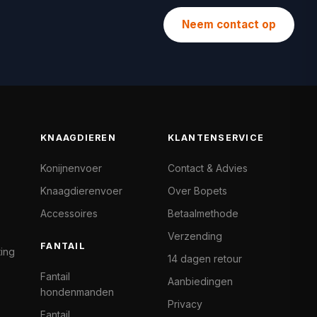
Neem contact op
KNAAGDIEREN
KLANTENSERVICE
Konijnenvoer
Contact & Advies
Knaagdierenvoer
Over Bopets
Accessoires
Betaalmethode
Verzending
FANTAIL
ting
14 dagen retour
Fantail
Aanbiedingen
hondenmanden
Privacy
Fantail