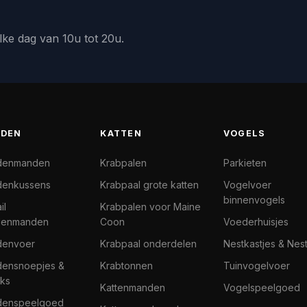
lke dag van 10u tot 20u.
DEN
KATTEN
VOGELS
denmanden
Krabpalen
Parkieten
enkussens
Krabpaal grote katten
Vogelvoer
binnenvogels
il
Krabpalen voor Maine
denmanden
Coon
Voederhuisjes
denvoer
Krabpaal onderdelen
Nestkastjes & Nes
ensnoepjes &
Krabtonnen
Tuinvogelvoer
ks
Kattenmanden
Vogelspeelgoed
denspeelgoed