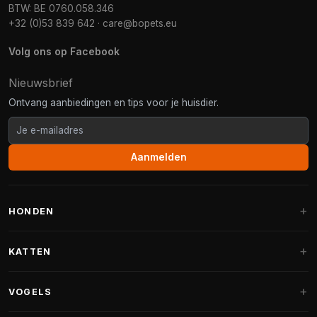
BTW: BE 0760.058.346
+32 (0)53 839 642
·
care@bopets.eu
Volg ons op Facebook
Nieuwsbrief
Ontvang aanbiedingen en tips voor je huisdier.
Aanmelden
HONDEN
Hondenmanden
KATTEN
Hondenkussens
Krabpalen
VOGELS
Fantail hondenmanden
Krabpaal grote katten