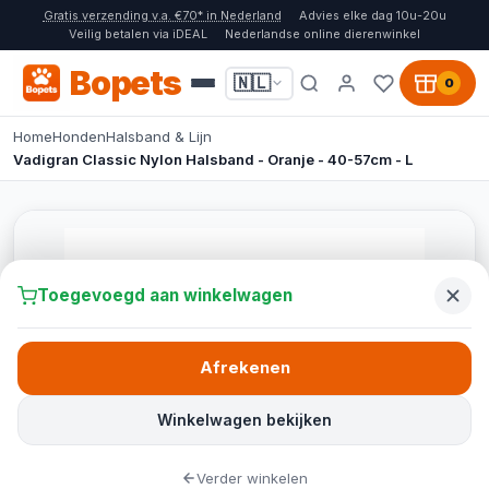
Gratis verzending v.a. €70* in Nederland
Advies elke dag 10u-20u
Veilig betalen via iDEAL
Nederlandse online dierenwinkel
Bopets
🇳🇱
0
Home
Honden
Halsband & Lijn
Vadigran Classic Nylon Halsband - Oranje - 40-57cm - L
Toegevoegd aan winkelwagen
Afrekenen
Winkelwagen bekijken
Verder winkelen