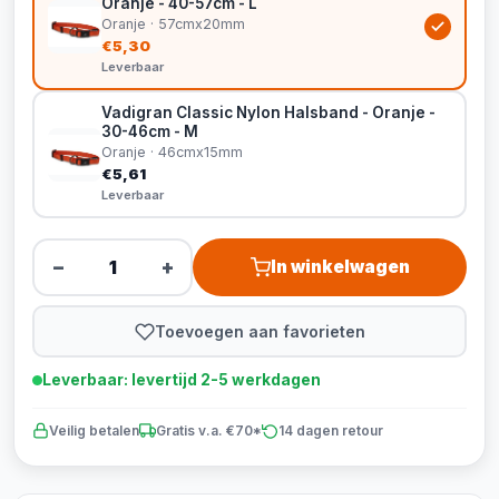
Oranje - 40-57cm - L
Oranje · 57cmx20mm
€5,30
Leverbaar
Vadigran Classic Nylon Halsband - Oranje -
30-46cm - M
Oranje · 46cmx15mm
€5,61
Leverbaar
−
+
In winkelwagen
Toevoegen aan favorieten
Leverbaar: levertijd 2-5 werkdagen
Veilig betalen
Gratis v.a. €70*
14 dagen retour