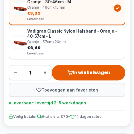
Oranje - 30-46cm - M
Oranje · 46cmx15mm
€5,30
Leverbaar
Vadigran Classic Nylon Halsband - Oranje -
40-57cm - L
Oranje · 57cmx20mm
€6,69
Leverbaar
−
+
In winkelwagen
Toevoegen aan favorieten
Leverbaar: levertijd 2-5 werkdagen
Veilig betalen
Gratis v.a. €70*
14 dagen retour