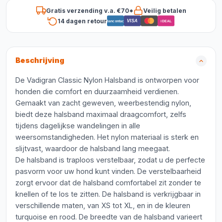
Gratis verzending v.a. €70*
Veilig betalen
14 dagen retour
VISA
Bancontact
iDEAL
Beschrijving
De Vadigran Classic Nylon Halsband is ontworpen voor
honden die comfort en duurzaamheid verdienen.
Gemaakt van zacht geweven, weerbestendig nylon,
biedt deze halsband maximaal draagcomfort, zelfs
tijdens dagelijkse wandelingen in alle
weersomstandigheden. Het nylon materiaal is sterk en
slijtvast, waardoor de halsband lang meegaat.
De halsband is traploos verstelbaar, zodat u de perfecte
pasvorm voor uw hond kunt vinden. De verstelbaarheid
zorgt ervoor dat de halsband comfortabel zit zonder te
knellen of te los te zitten. De halsband is verkrijgbaar in
verschillende maten, van XS tot XL, en in de kleuren
turquoise en rood. De breedte van de halsband varieert