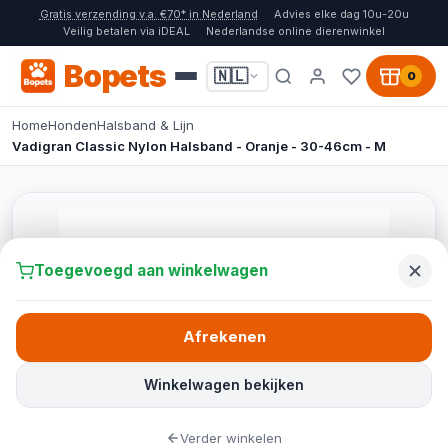
Gratis verzending v.a. €70* in Nederland
Advies elke dag 10u-20u
Veilig betalen via iDEAL
Nederlandse online dierenwinkel
Bopets
🇳🇱
0
Home
Honden
Halsband & Lijn
Vadigran Classic Nylon Halsband - Oranje - 30-46cm - M
Toegevoegd aan winkelwagen
Afrekenen
Winkelwagen bekijken
Verder winkelen