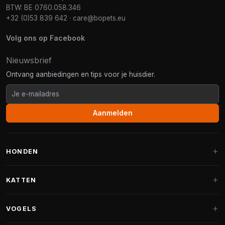
BTW: BE 0760.058.346
+32 (0)53 839 642
·
care@bopets.eu
Volg ons op Facebook
Nieuwsbrief
Ontvang aanbiedingen en tips voor je huisdier.
Aanmelden
HONDEN
Hondenmanden
KATTEN
Hondenkussens
Krabpalen
VOGELS
Fantail hondenmanden
Krabpaal grote katten