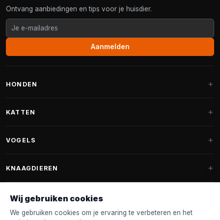
Ontvang aanbiedingen en tips voor je huisdier.
Aanmelden
HONDEN
Hondenmanden
KATTEN
Hondenkussens
Krabpalen
VOGELS
Fantail hondenmanden
Krabpaal grote katten
Hondenvoer
Parkieten
KNAAGDIEREN
Krabpalen voor Maine Coon
Hondensnoepjes & Snacks
Vogelvoer binnenvogels
Krabpaal onderdelen
Konijnenvoer
Wij gebruiken cookies
Hondenspeelgoed
Voederhuisjes
FANTAIL
Krabtonnen
Knaagdierenvoer
We gebruiken cookies om je ervaring te verbeteren en het
Halsband & Lijn
Nestkastjes & Nesting