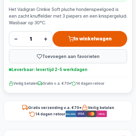
Het Vadigran Crinkie Soft pluche hondenspeelgoed is
een zacht knuffeldier met 3 piepers en een knispergeluid.
Wasbaar op 30°C.
−
+
In winkelwagen
Toevoegen aan favorieten
Leverbaar: levertijd 2-5 werkdagen
Veilig betalen
Gratis v.a. €70*
14 dagen retour
Gratis verzending v.a. €70*
Veilig betalen
14 dagen retour
VISA
Bancontact
iDEAL