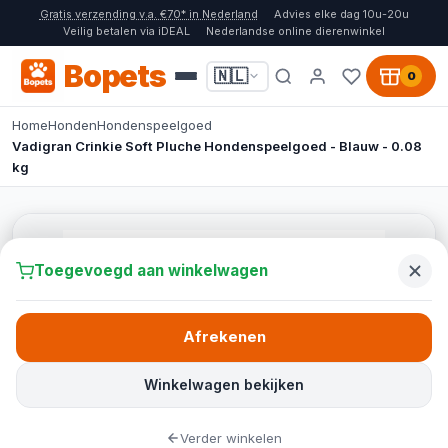
Gratis verzending v.a. €70* in Nederland
Advies elke dag 10u-20u
Veilig betalen via iDEAL
Nederlandse online dierenwinkel
Bopets
🇳🇱
0
Home
Honden
Hondenspeelgoed
Vadigran Crinkie Soft Pluche Hondenspeelgoed - Blauw - 0.08
kg
Toegevoegd aan winkelwagen
Afrekenen
Winkelwagen bekijken
Verder winkelen