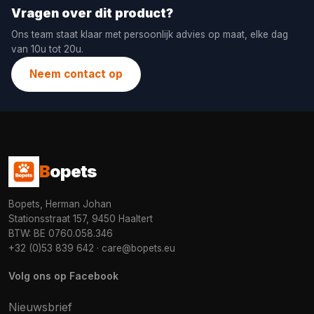
Vragen over dit product?
Ons team staat klaar met persoonlijk advies op maat, elke dag
van 10u tot 20u.
Neem contact op
B
opets
Bopets, Herman Johan
Stationsstraat 157, 9450 Haaltert
BTW: BE 0760.058.346
+32 (0)53 839 642
·
care@bopets.eu
Volg ons op Facebook
Nieuwsbrief