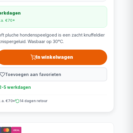
werkdagen
v.a. €70*
oft pluche hondenspeelgoed is een zacht knuffeldier
knispergeluid. Wasbaar op 30°C.
In winkelwagen
Toevoegen aan favorieten
d 2-5 werkdagen
v.a. €70*
14 dagen retour
iDEAL