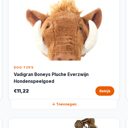
DOG TOYS
Vadigran Boneys Pluche Everzwijn
Hondenspeelgoed
€11,22
Bekijk
Toevoegen