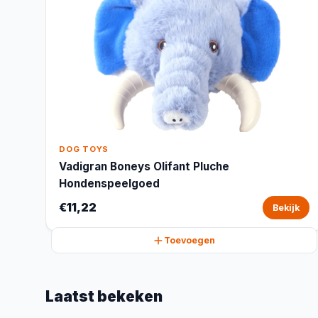
DOG TOYS
Vadigran Boneys Olifant Pluche
Hondenspeelgoed
€11,22
Bekijk
Toevoegen
Laatst bekeken