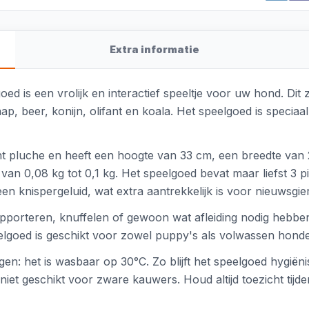
Extra informatie
 is een vrolijk en interactief speeltje voor uw hond. Dit za
aap, beer, konijn, olifant en koala. Het speelgoed is speci
ht pluche en heeft een hoogte van 33 cm, een breedte van 
t van 0,08 kg tot 0,1 kg. Het speelgoed bevat maar liefst 3
en knispergeluid, wat extra aantrekkelijk is voor nieuwsgie
pporteren, knuffelen of gewoon wat afleiding nodig hebben.
lgoed is geschikt voor zowel puppy's als volwassen honden
igen: het is wasbaar op 30°C. Zo blijft het speelgoed hygiën
niet geschikt voor zware kauwers. Houd altijd toezicht tijd