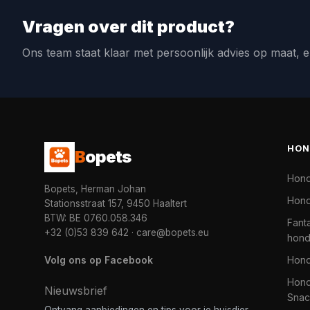
Vragen over dit product?
Ons team staat klaar met persoonlijk advies op maat, e
HON
B
opets
Hon
Bopets, Herman Johan
Hond
Stationsstraat 157, 9450 Haaltert
BTW: BE 0760.058.346
Fanta
+32 (0)53 839 642
·
care@bopets.eu
hon
Volg ons op Facebook
Hon
Hond
Nieuwsbrief
Snac