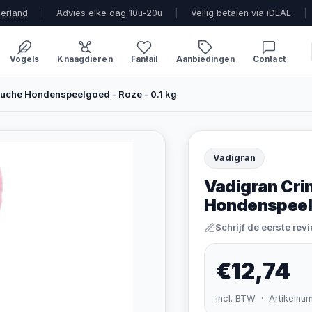
derland
|
Advies elke dag 10u-20u
|
Veilig betalen via iDEAL
|
Vogels
Knaagdieren
Fantail
Aanbiedingen
Contact
Pluche Hondenspeelgoed - Roze - 0.1 kg
Vadigran
Vadigran Crin
Hondenspeelg
Schrijf de eerste rev
€12,74
incl. BTW · Artikelnu