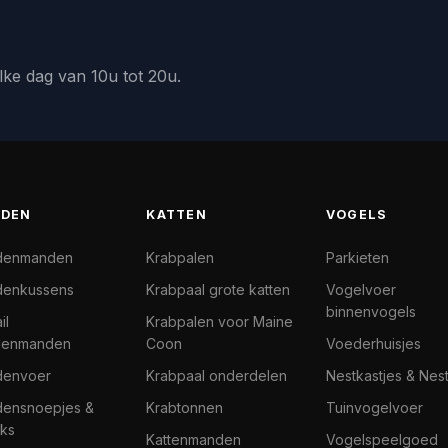
lke dag van 10u tot 20u.
DEN
KATTEN
VOGELS
denmanden
Krabpalen
Parkieten
enkussens
Krabpaal grote katten
Vogelvoer
binnenvogels
il
Krabpalen voor Maine
denmanden
Coon
Voederhuisjes
denvoer
Krabpaal onderdelen
Nestkastjes & Nes
ensnoepjes &
Krabtonnen
Tuinvogelvoer
ks
Kattenmanden
Vogelspeelgoed