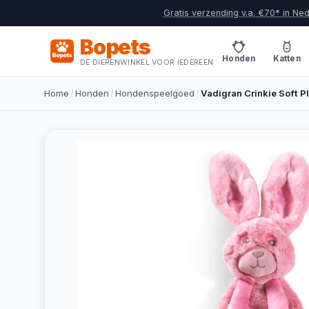
Gratis verzending v.a. €70* in Ne
Bopets
Honden
Katten
DE DIERENWINKEL VOOR IEDEREEN
Home
/
Honden
/
Hondenspeelgoed
/
Vadigran Crinkie Soft 