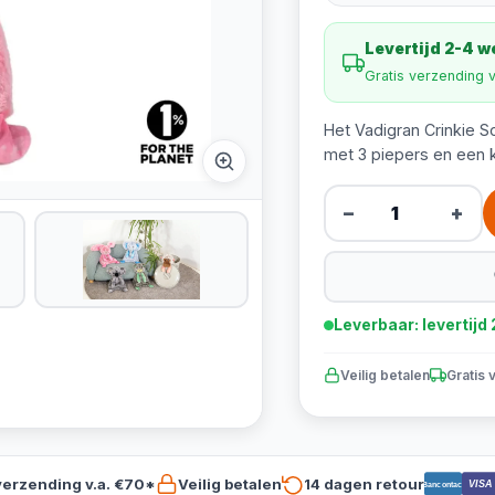
Levertijd 2-4 
Gratis verzending 
Het Vadigran Crinkie S
met 3 piepers en een 
−
+
Leverbaar: levertij
Veilig betalen
Gratis 
verzending v.a. €70*
Veilig betalen
14 dagen retour
VISA
Bancontact