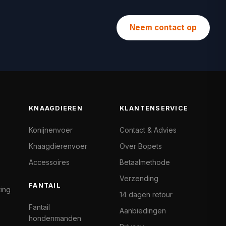
Neem contact op
KNAAGDIEREN
KLANTENSERVICE
Konijnenvoer
Contact & Advies
Knaagdierenvoer
Over Bopets
Accessoires
Betaalmethode
Verzending
FANTAIL
ting
14 dagen retour
Fantail
Aanbiedingen
hondenmanden