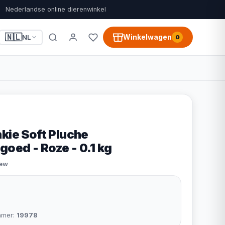
Nederlandse online dierenwinkel
🇳🇱
Winkelwagen
NL
0
kie Soft Pluche
oed - Roze - 0.1 kg
iew
mmer:
19978