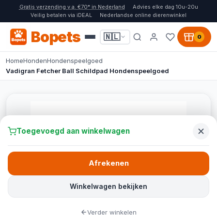
Gratis verzending v.a. €70* in Nederland
Advies elke dag 10u-20u
Veilig betalen via iDEAL
Nederlandse online dierenwinkel
Bopets
🇳🇱
0
Home
Honden
Hondenspeelgoed
Vadigran Fetcher Ball Schildpad Hondenspeelgoed
Toegevoegd aan winkelwagen
Afrekenen
Winkelwagen bekijken
Verder winkelen