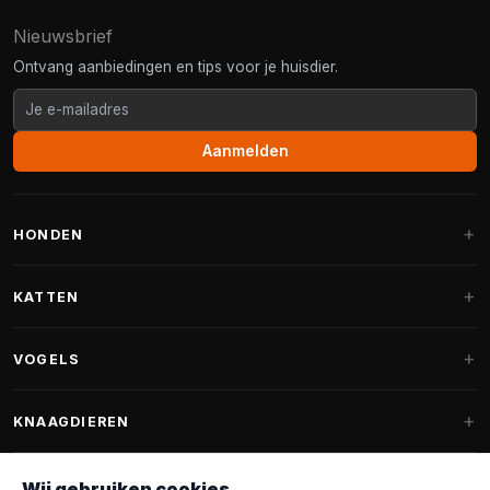
Nieuwsbrief
Ontvang aanbiedingen en tips voor je huisdier.
Aanmelden
HONDEN
Hondenmanden
KATTEN
Hondenkussens
Krabpalen
VOGELS
Fantail hondenmanden
Krabpaal grote katten
Hondenvoer
Parkieten
KNAAGDIEREN
Krabpalen voor Maine Coon
Hondensnoepjes & Snacks
Vogelvoer binnenvogels
Krabpaal onderdelen
Konijnenvoer
Wij gebruiken cookies
Hondenspeelgoed