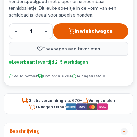
hondenspeelgoed met pieper en uitneembaar
tennisballetje. Dit leuke speeltje in de vorm van een
schildpad is ideaal voor speelse honden.
−
+
In winkelwagen
Toevoegen aan favorieten
Leverbaar: levertijd 2-5 werkdagen
Veilig betalen
Gratis v.a. €70*
14 dagen retour
Gratis verzending v.a. €70*
Veilig betalen
14 dagen retour
VISA
Bancontact
iDEAL
Beschrijving