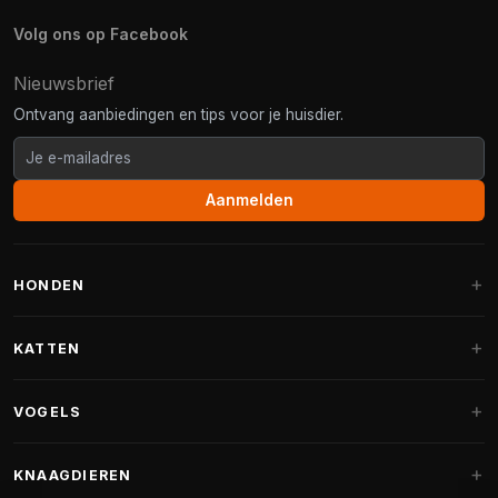
Volg ons op Facebook
Nieuwsbrief
Ontvang aanbiedingen en tips voor je huisdier.
Aanmelden
HONDEN
Hondenmanden
KATTEN
Hondenkussens
Krabpalen
VOGELS
Fantail hondenmanden
Krabpaal grote katten
Hondenvoer
Parkieten
KNAAGDIEREN
Krabpalen voor Maine Coon