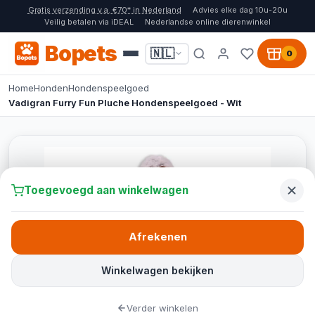
Gratis verzending v.a. €70* in Nederland
Advies elke dag 10u-20u
Veilig betalen via iDEAL
Nederlandse online dierenwinkel
Bopets
🇳🇱
0
Home
Honden
Hondenspeelgoed
Vadigran Furry Fun Pluche Hondenspeelgoed - Wit
Toegevoegd aan winkelwagen
Afrekenen
Winkelwagen bekijken
Verder winkelen