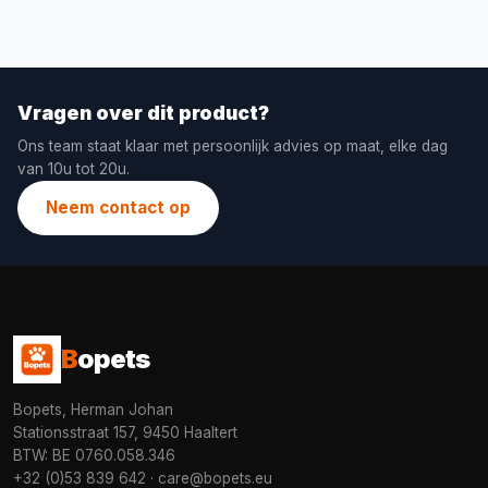
Vragen over dit product?
Ons team staat klaar met persoonlijk advies op maat, elke dag
van 10u tot 20u.
Neem contact op
B
opets
Bopets, Herman Johan
Stationsstraat 157, 9450 Haaltert
BTW: BE 0760.058.346
+32 (0)53 839 642
·
care@bopets.eu