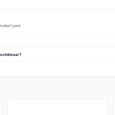
product past.
eschikbaar?