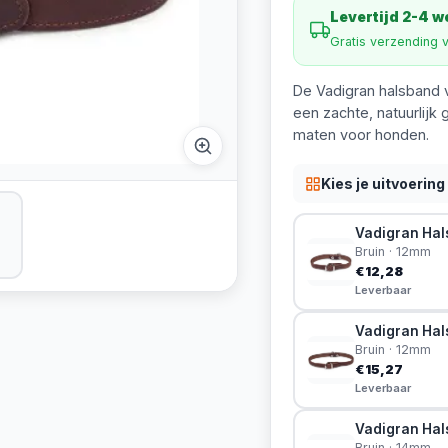
Levertijd 2-4 
Gratis verzending 
De Vadigran halsband v
een zachte, natuurlijk 
maten voor honden.
Kies je uitvoering
Vadigran Hal
Bruin · 12mm
€12,28
Leverbaar
Vadigran Hals
Bruin · 12mm
€15,27
Leverbaar
Vadigran Hals
Bruin · 14mm