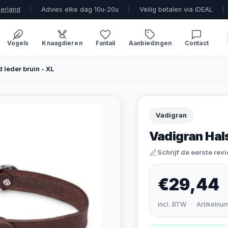
derland
|
Advies elke dag 10u-20u
|
Veilig betalen via iDEAL
|
Vogels
Knaagdieren
Fantail
Aanbiedingen
Contact
leder bruin - XL
Vadigran
Vadigran Hals
Schrijf de eerste rev
€29,44
incl. BTW · Artikelnu