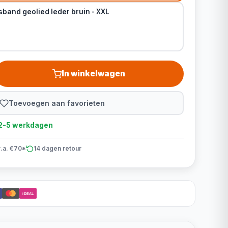
band geolied leder bruin - XXL
In winkelwagen
Toevoegen aan favorieten
d 2-5 werkdagen
v.a. €70*
14 dagen retour
iDEAL