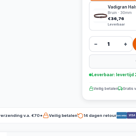
Vadigran Hals
Bruin · 30mm
€36,76
Leverbaar
−
+
Leverbaar: levertij
Veilig betalen
Gratis 
verzending v.a. €70*
Veilig betalen
14 dagen retour
VISA
Bancontact