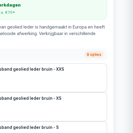
werkdagen
v.a. €70*
an geolied leder is handgemaakt in Europa en heeft
gelooide afwerking. Verkrijgbaar in verschillende
8 opties
sband geolied leder bruin - XXS
band geolied leder bruin - XS
band geolied leder bruin - S