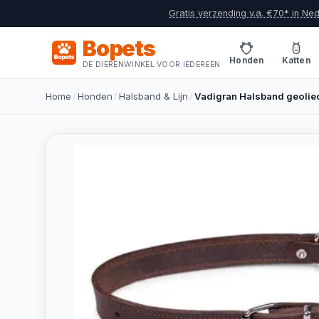
Gratis verzending v.a. €70* in Ne
Bopets
Honden
Katten
DE DIERENWINKEL VOOR IEDEREEN
Home
/
Honden
/
Halsband & Lijn
/
Vadigran Halsband geolied 