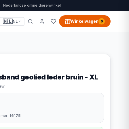
Nederlandse online dierenwinkel
🇳🇱
Winkelwagen
NL
0
band geolied leder bruin - XL
iew
mmer:
16175