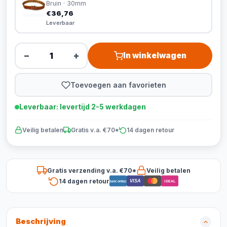
Bruin · 30mm
€36,76
Leverbaar
−
+
In winkelwagen
Toevoegen aan favorieten
Leverbaar: levertijd 2-5 werkdagen
Veilig betalen
Gratis v.a. €70*
14 dagen retour
Gratis verzending v.a. €70*
Veilig betalen
14 dagen retour
VISA
Bancontact
iDEAL
Beschrijving