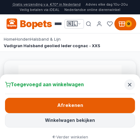
Gratis verzending v.a. €70* in Nederland
Advies elke dag 10u-20u
Veilig betalen via iDEAL
Nederlandse online dierenwinkel
Bopets
🇳🇱
0
Home
Honden
Halsband & Lijn
Vadigran Halsband geolied leder cognac - XXS
Toegevoegd aan winkelwagen
Afrekenen
Winkelwagen bekijken
Verder winkelen