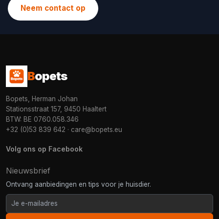
Neem contact op
B
opets
Bopets, Herman Johan
Stationsstraat 157, 9450 Haaltert
BTW: BE 0760.058.346
+32 (0)53 839 642
·
care@bopets.eu
Volg ons op Facebook
Nieuwsbrief
Ontvang aanbiedingen en tips voor je huisdier.