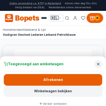
Gratis verzending v.a. €70* in Nederland
Advies elke dag 10u-20u
Veilig betalen via iDEAL
Nederlandse online dierenwinkel
Bopets
🇳🇱
0
Home
Honden
Halsband & Lijn
Vadigran Geolied Lederen Leiband Petrolblauw
Toegevoegd aan winkelwagen
Afrekenen
Winkelwagen bekijken
Verder winkelen