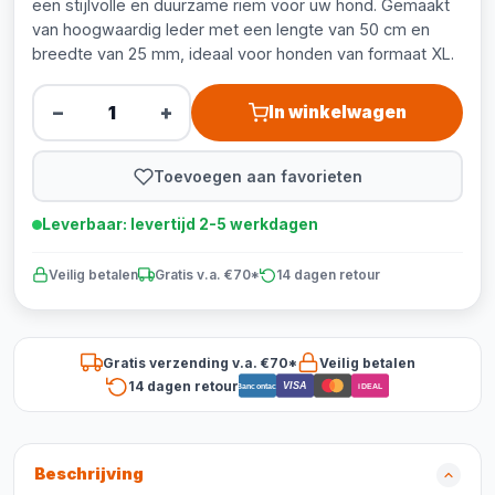
een stijlvolle en duurzame riem voor uw hond. Gemaakt
van hoogwaardig leder met een lengte van 50 cm en
breedte van 25 mm, ideaal voor honden van formaat XL.
−
+
In winkelwagen
Toevoegen aan favorieten
Leverbaar: levertijd 2-5 werkdagen
Veilig betalen
Gratis v.a. €70*
14 dagen retour
Gratis verzending v.a. €70*
Veilig betalen
14 dagen retour
VISA
Bancontact
iDEAL
Beschrijving