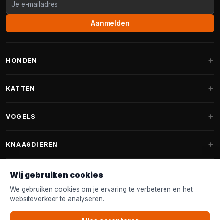
Aanmelden
HONDEN
Hondenmanden
KATTEN
Hondenkussens
Krabpalen
VOGELS
Fantail hondenmanden
Krabpaal grote katten
Hondenvoer
Parkieten
KNAAGDIEREN
Krabpalen voor Maine Coon
Hondensnoepjes & Snacks
Vogelvoer binnenvogels
Krabpaal onderdelen
Konijnenvoer
Wij gebruiken cookies
Hondenspeelgoed
Voederhuisjes
FANTAIL
Krabtonnen
Knaagdierenvoer
We gebruiken cookies om je ervaring te verbeteren en het
Halsband & Lijn
Nestkastjes & Nesting
websiteverkeer te analyseren.
Kattenmanden
Accessoires
Fantail hondenmanden
KLANTENSERVICE
Shampoo & Verzorging
Tuinvogelvoer