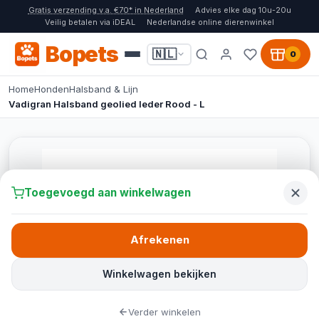
Gratis verzending v.a. €70* in Nederland
Advies elke dag 10u-20u
Veilig betalen via iDEAL
Nederlandse online dierenwinkel
Bopets
🇳🇱
0
Home
Honden
Halsband & Lijn
Vadigran Halsband geolied leder Rood - L
Toegevoegd aan winkelwagen
Afrekenen
Winkelwagen bekijken
Verder winkelen