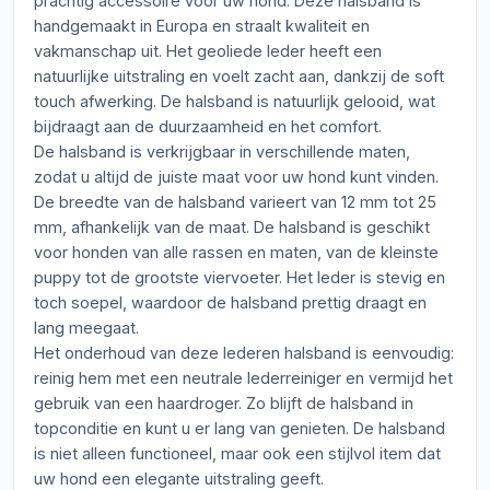
prachtig accessoire voor uw hond. Deze halsband is
handgemaakt in Europa en straalt kwaliteit en
vakmanschap uit. Het geoliede leder heeft een
natuurlijke uitstraling en voelt zacht aan, dankzij de soft
touch afwerking. De halsband is natuurlijk gelooid, wat
bijdraagt aan de duurzaamheid en het comfort.
De halsband is verkrijgbaar in verschillende maten,
zodat u altijd de juiste maat voor uw hond kunt vinden.
De breedte van de halsband varieert van 12 mm tot 25
mm, afhankelijk van de maat. De halsband is geschikt
voor honden van alle rassen en maten, van de kleinste
puppy tot de grootste viervoeter. Het leder is stevig en
toch soepel, waardoor de halsband prettig draagt en
lang meegaat.
Het onderhoud van deze lederen halsband is eenvoudig:
reinig hem met een neutrale lederreiniger en vermijd het
gebruik van een haardroger. Zo blijft de halsband in
topconditie en kunt u er lang van genieten. De halsband
is niet alleen functioneel, maar ook een stijlvol item dat
uw hond een elegante uitstraling geeft.