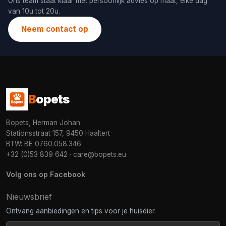
Ons team staat klaar met persoonlijk advies op maat, elke dag
van 10u tot 20u.
Neem contact op
B
opets
Bopets, Herman Johan
Stationsstraat 157, 9450 Haaltert
BTW: BE 0760.058.346
+32 (0)53 839 642
·
care@bopets.eu
Volg ons op Facebook
Nieuwsbrief
Ontvang aanbiedingen en tips voor je huisdier.