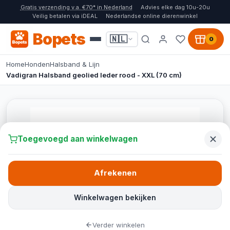
Gratis verzending v.a. €70* in Nederland
Advies elke dag 10u-20u
Veilig betalen via iDEAL
Nederlandse online dierenwinkel
Bopets
🇳🇱
0
Home
Honden
Halsband & Lijn
Vadigran Halsband geolied leder rood - XXL (70 cm)
Toegevoegd aan winkelwagen
Afrekenen
Winkelwagen bekijken
Verder winkelen