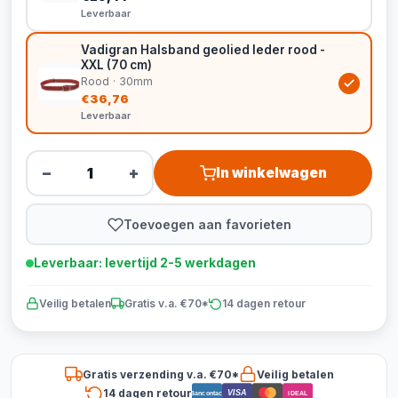
Leverbaar
Vadigran Halsband geolied leder rood -
XXL (70 cm)
Rood · 30mm
€36,76
Leverbaar
−
+
In winkelwagen
Toevoegen aan favorieten
Leverbaar: levertijd 2-5 werkdagen
Veilig betalen
Gratis v.a. €70*
14 dagen retour
Gratis verzending v.a. €70*
Veilig betalen
14 dagen retour
VISA
Bancontact
iDEAL