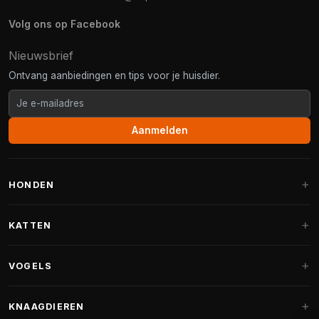
Volg ons op Facebook
Nieuwsbrief
Ontvang aanbiedingen en tips voor je huisdier.
Aanmelden
HONDEN
Hondenmanden
KATTEN
Hondenkussens
Krabpalen
VOGELS
Fantail hondenmanden
Krabpaal grote katten
Hondenvoer
Parkieten
KNAAGDIEREN
Krabpalen voor Maine Coon