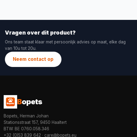
Vragen over dit product?
Ons team staat klaar met persoonlijk advies op maat, elke dag
van 10u tot 20u.
Neem contact op
B
opets
Bopets, Herman Johan
Stationsstraat 157, 9450 Haaltert
BTW: BE 0760.058.346
+32 (0)53 839 642
·
care@bopets.eu