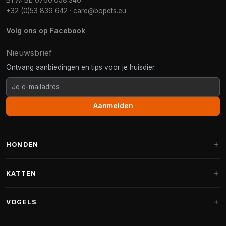
BTW: BE 0760.058.346
+32 (0)53 839 642
·
care@bopets.eu
Volg ons op Facebook
Nieuwsbrief
Ontvang aanbiedingen en tips voor je huisdier.
Aanmelden
HONDEN
Hondenmanden
KATTEN
Hondenkussens
Krabpalen
VOGELS
Fantail hondenmanden
Krabpaal grote katten
Hondenvoer
Parkieten