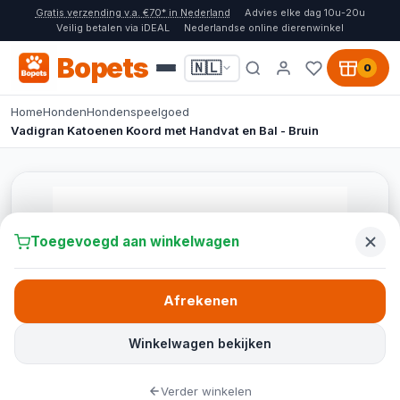
Gratis verzending v.a. €70* in Nederland
Advies elke dag 10u-20u
Veilig betalen via iDEAL
Nederlandse online dierenwinkel
Bopets
🇳🇱
0
Home
Honden
Hondenspeelgoed
Vadigran Katoenen Koord met Handvat en Bal - Bruin
Toegevoegd aan winkelwagen
Afrekenen
Winkelwagen bekijken
Verder winkelen