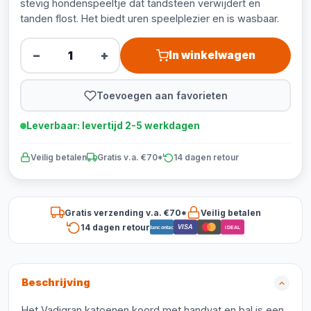
stevig hondenspeeltje dat tandsteen verwijdert en
tanden flost. Het biedt uren speelplezier en is wasbaar.
−
+
In winkelwagen
Toevoegen aan favorieten
Leverbaar: levertijd 2-5 werkdagen
Veilig betalen
Gratis v.a. €70*
14 dagen retour
Gratis verzending v.a. €70*
Veilig betalen
14 dagen retour
VISA
Bancontact
iDEAL
Beschrijving
Het Vadigran katoenen koord met handvat en bal is een