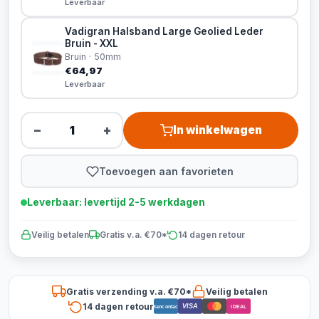
Leverbaar
Vadigran Halsband Large Geolied Leder
Bruin - XXL
Bruin · 50mm
€64,97
Leverbaar
−
+
In winkelwagen
Toevoegen aan favorieten
Leverbaar: levertijd 2-5 werkdagen
Veilig betalen
Gratis v.a. €70*
14 dagen retour
Gratis verzending v.a. €70*
Veilig betalen
14 dagen retour
VISA
Bancontact
iDEAL