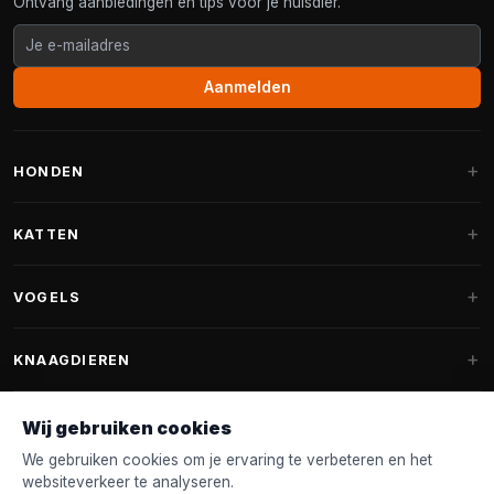
Ontvang aanbiedingen en tips voor je huisdier.
Aanmelden
HONDEN
Hondenmanden
KATTEN
Hondenkussens
Krabpalen
VOGELS
Fantail hondenmanden
Krabpaal grote katten
Hondenvoer
Parkieten
KNAAGDIEREN
Krabpalen voor Maine Coon
Hondensnoepjes & Snacks
Vogelvoer binnenvogels
Krabpaal onderdelen
Konijnenvoer
Wij gebruiken cookies
Hondenspeelgoed
Voederhuisjes
FANTAIL
Krabtonnen
Knaagdierenvoer
We gebruiken cookies om je ervaring te verbeteren en het
Halsband & Lijn
Nestkastjes & Nesting
websiteverkeer te analyseren.
Kattenmanden
Accessoires