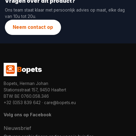
Vragen over dit product?
Ons team staat klaar met persoonlijk advies op maat, elke dag
van 10u tot 20u.
Neem contact op
B
opets
Bopets, Herman Johan
Stationsstraat 157, 9450 Haaltert
BTW: BE 0760.058.346
+32 (0)53 839 642
·
care@bopets.eu
Volg ons op Facebook
Nieuwsbrief