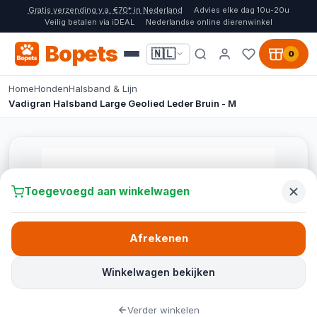
Gratis verzending v.a. €70* in Nederland
Advies elke dag 10u-20u
Veilig betalen via iDEAL
Nederlandse online dierenwinkel
Bopets
🇳🇱
0
Home
Honden
Halsband & Lijn
Vadigran Halsband Large Geolied Leder Bruin - M
Toegevoegd aan winkelwagen
Afrekenen
Winkelwagen bekijken
Verder winkelen