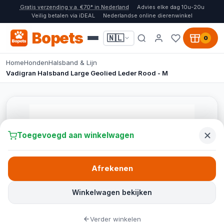
Gratis verzending v.a. €70* in Nederland
Advies elke dag 10u-20u
Veilig betalen via iDEAL
Nederlandse online dierenwinkel
Bopets
🇳🇱
0
Home
Honden
Halsband & Lijn
Vadigran Halsband Large Geolied Leder Rood - M
Toegevoegd aan winkelwagen
Afrekenen
Winkelwagen bekijken
Verder winkelen