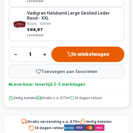
Leverbaar
Vadigran Halsband Large Geolied Leder
Rood - XXL
Rood · 50mm
€64,97
Leverbaar
−
+
In winkelwagen
Toevoegen aan favorieten
Leverbaar: levertijd 2-5 werkdagen
Veilig betalen
Gratis v.a. €70*
14 dagen retour
Gratis verzending v.a. €70*
Veilig betalen
14 dagen retour
VISA
Bancontact
iDEAL