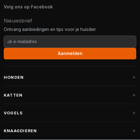
Volg ons op Facebook
Nieuwsbrief
Ontvang aanbiedingen en tips voor je huisdier.
Aanmelden
HONDEN
Hondenmanden
KATTEN
Hondenkussens
Krabpalen
VOGELS
Fantail hondenmanden
Krabpaal grote katten
Hondenvoer
Parkieten
KNAAGDIEREN
Krabpalen voor Maine Coon
Hondensnoepjes & Snacks
Vogelvoer binnenvogels