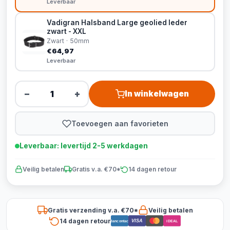
Leverbaar
Vadigran Halsband Large geolied leder
zwart - XXL
Zwart · 50mm
€64,97
Leverbaar
−
+
In winkelwagen
Toevoegen aan favorieten
Leverbaar: levertijd 2-5 werkdagen
Veilig betalen
Gratis v.a. €70*
14 dagen retour
Gratis verzending v.a. €70*
Veilig betalen
14 dagen retour
VISA
Bancontact
iDEAL