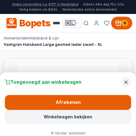
Gratis verzending v.a. €70* in Nederland
Advies elke dag 10u-20u
Veilig betalen via iDEAL
Nederlandse online dierenwinkel
Bopets
🇳🇱
0
Home
Honden
Halsband & Lijn
Vadigran Halsband Large geolied leder zwart - XL
Toegevoegd aan winkelwagen
Afrekenen
Winkelwagen bekijken
Verder winkelen