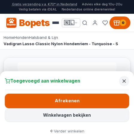
Gratis verzending v.a. €70* in Nederland
Advies elke dag 10u-20u
Veilig betalen via iDEAL
Nederlandse online dierenwinkel
Bopets
🇳🇱
0
Home
Honden
Halsband & Lijn
Vadigran Lasso Classic Nylon Hondenriem - Turquoise - S
Toegevoegd aan winkelwagen
Afrekenen
Winkelwagen bekijken
Verder winkelen