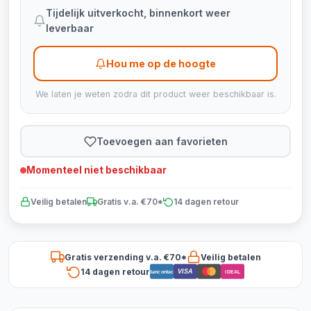
Tijdelijk uitverkocht, binnenkort weer
leverbaar
Hou me op de hoogte
We laten je weten zodra dit product weer beschikbaar is.
Toevoegen aan favorieten
Momenteel niet beschikbaar
Veilig betalen
Gratis v.a. €70*
14 dagen retour
Gratis verzending v.a. €70*
Veilig betalen
14 dagen retour
VISA
Bancontact
iDEAL