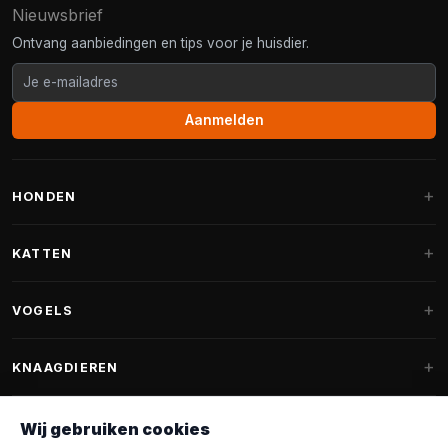
Nieuwsbrief
Ontvang aanbiedingen en tips voor je huisdier.
Aanmelden
HONDEN
Hondenmanden
KATTEN
Hondenkussens
Krabpalen
VOGELS
Fantail hondenmanden
Krabpaal grote katten
Hondenvoer
Parkieten
KNAAGDIEREN
Krabpalen voor Maine Coon
Hondensnoepjes & Snacks
Vogelvoer binnenvogels
Krabpaal onderdelen
Konijnenvoer
Wij gebruiken cookies
Hondenspeelgoed
Voederhuisjes
FANTAIL