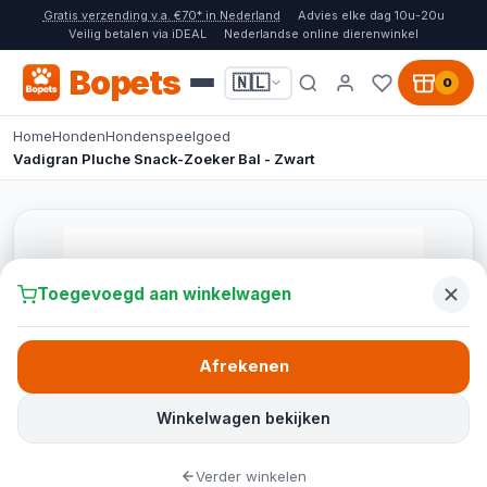
Gratis verzending v.a. €70* in Nederland
Advies elke dag 10u-20u
Veilig betalen via iDEAL
Nederlandse online dierenwinkel
Bopets
🇳🇱
0
Home
Honden
Hondenspeelgoed
Vadigran Pluche Snack-Zoeker Bal - Zwart
Toegevoegd aan winkelwagen
Afrekenen
Winkelwagen bekijken
Verder winkelen