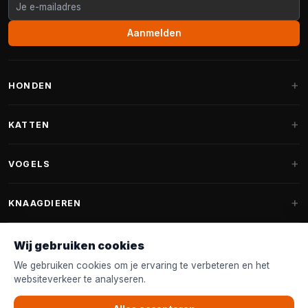
Aanmelden
HONDEN
Hondenmanden
KATTEN
Hondenkussens
Krabpalen
VOGELS
Fantail hondenmanden
Krabpaal grote katten
Hondenvoer
Parkieten
KNAAGDIEREN
Krabpalen voor Maine Coon
Hondensnoepjes & Snacks
Vogelvoer binnenvogels
Krabpaal onderdelen
Konijnenvoer
Wij gebruiken cookies
Hondenspeelgoed
Voederhuisjes
FANTAIL
Krabtonnen
Knaagdierenvoer
We gebruiken cookies om je ervaring te verbeteren en het
Halsband & Lijn
Nestkastjes & Nesting
websiteverkeer te analyseren.
Kattenmanden
Accessoires
Fantail hondenmanden
KLANTENSERVICE
Shampoo & Verzorging
Tuinvogelvoer