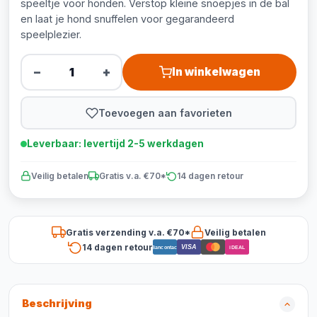
speeltje voor honden. Verstop kleine snoepjes in de bal
en laat je hond snuffelen voor gegarandeerd
speelplezier.
−
+
In winkelwagen
Toevoegen aan favorieten
Leverbaar: levertijd 2-5 werkdagen
Veilig betalen
Gratis v.a. €70*
14 dagen retour
Gratis verzending v.a. €70*
Veilig betalen
14 dagen retour
VISA
Bancontact
iDEAL
Beschrijving