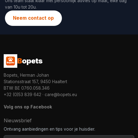
Ons team staat klaar met persoonlijk advies op maat, elke dag
van 10u tot 20u.
Neem contact op
B
opets
Bopets, Herman Johan
Stationsstraat 157, 9450 Haaltert
BTW: BE 0760.058.346
+32 (0)53 839 642
·
care@bopets.eu
Volg ons op Facebook
Nieuwsbrief
Ontvang aanbiedingen en tips voor je huisdier.