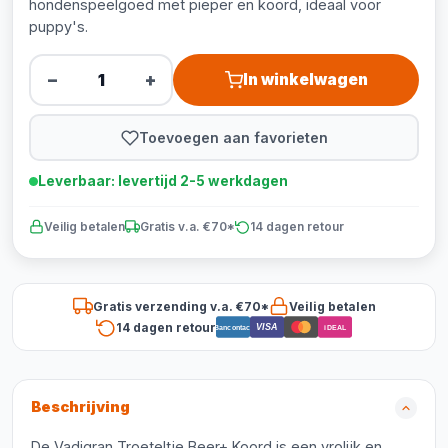
hondenspeelgoed met pieper en koord, ideaal voor
puppy's.
−
+
In winkelwagen
Toevoegen aan favorieten
Leverbaar: levertijd 2-5 werkdagen
Veilig betalen
Gratis v.a. €70*
14 dagen retour
Gratis verzending v.a. €70*
Veilig betalen
14 dagen retour
VISA
Bancontact
iDEAL
Beschrijving
De Vadigran Troeteltje Beer+ Koord is een vrolijk en