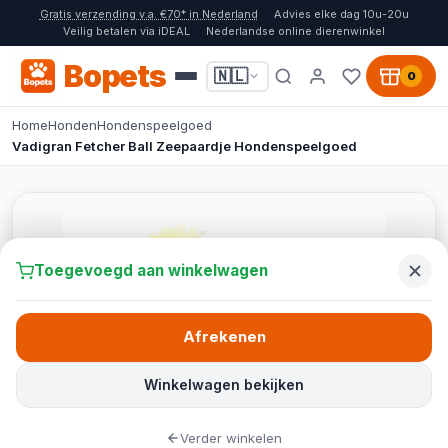
Gratis verzending v.a. €70* in Nederland
Advies elke dag 10u-20u
Veilig betalen via iDEAL
Nederlandse online dierenwinkel
Bopets
🇳🇱
0
Home
Honden
Hondenspeelgoed
Vadigran Fetcher Ball Zeepaardje Hondenspeelgoed
Toegevoegd aan winkelwagen
Afrekenen
Winkelwagen bekijken
Verder winkelen