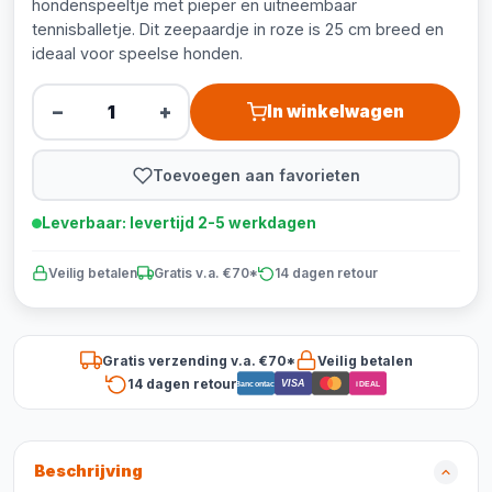
hondenspeeltje met pieper en uitneembaar
tennisballetje. Dit zeepaardje in roze is 25 cm breed en
ideaal voor speelse honden.
−
+
In winkelwagen
Toevoegen aan favorieten
Leverbaar: levertijd 2-5 werkdagen
Veilig betalen
Gratis v.a. €70*
14 dagen retour
Gratis verzending v.a. €70*
Veilig betalen
14 dagen retour
VISA
Bancontact
iDEAL
Beschrijving