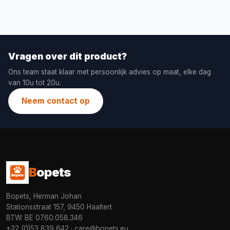
Vragen over dit product?
Ons team staat klaar met persoonlijk advies op maat, elke dag
van 10u tot 20u.
Neem contact op
B
opets
Bopets, Herman Johan
Stationsstraat 157, 9450 Haaltert
BTW: BE 0760.058.346
+32 (0)53 839 642
·
care@bopets.eu