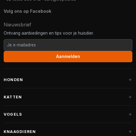
Volg ons op Facebook
Nieuwsbrief
Ontvang aanbiedingen en tips voor je huisdier.
Aanmelden
HONDEN
Hondenmanden
KATTEN
Hondenkussens
Krabpalen
VOGELS
Fantail hondenmanden
Krabpaal grote katten
Hondenvoer
Parkieten
KNAAGDIEREN
Krabpalen voor Maine Coon