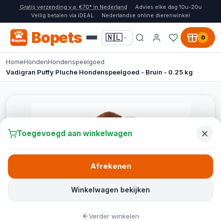
Gratis verzending v.a. €70* in Nederland
Advies elke dag 10u-20u
Veilig betalen via iDEAL
Nederlandse online dierenwinkel
Bopets
🇳🇱
0
Home
Honden
Hondenspeelgoed
Vadigran Puffy Pluche Hondenspeelgoed - Bruin - 0.25 kg
Toegevoegd aan winkelwagen
Afrekenen
Winkelwagen bekijken
Verder winkelen