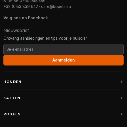
BTW: BE 0760.058.346
+32 (0)53 839 642
·
care@bopets.eu
Volg ons op Facebook
Nieuwsbrief
Ontvang aanbiedingen en tips voor je huisdier.
Aanmelden
HONDEN
Hondenmanden
KATTEN
Hondenkussens
Krabpalen
VOGELS
Fantail hondenmanden
Krabpaal grote katten
Hondenvoer