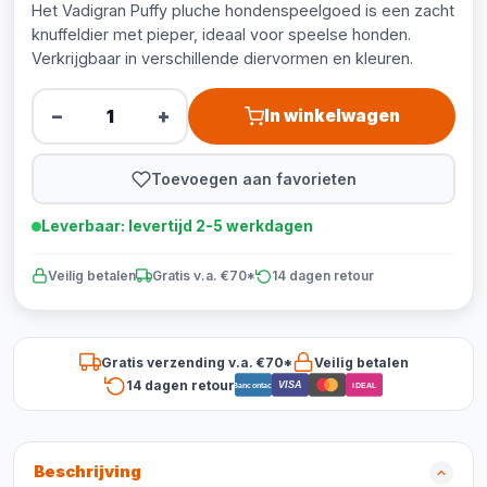
Het Vadigran Puffy pluche hondenspeelgoed is een zacht
knuffeldier met pieper, ideaal voor speelse honden.
Verkrijgbaar in verschillende diervormen en kleuren.
−
+
In winkelwagen
Toevoegen aan favorieten
Leverbaar: levertijd 2-5 werkdagen
Veilig betalen
Gratis v.a. €70*
14 dagen retour
Gratis verzending v.a. €70*
Veilig betalen
14 dagen retour
VISA
Bancontact
iDEAL
Beschrijving