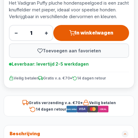
Het Vadigran Puffy pluche hondenspeelgoed is een zacht
knuffeldier met pieper, ideaal voor speelse honden.
Verkrijgbaar in verschillende diervormen en kleuren.
−
+
In winkelwagen
Toevoegen aan favorieten
Leverbaar: levertijd 2-5 werkdagen
Veilig betalen
Gratis v.a. €70*
14 dagen retour
Gratis verzending v.a. €70*
Veilig betalen
14 dagen retour
VISA
Bancontact
iDEAL
Beschrijving