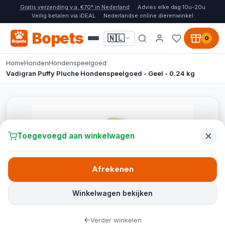
Gratis verzending v.a. €70* in Nederland
Advies elke dag 10u-20u
Veilig betalen via iDEAL
Nederlandse online dierenwinkel
Bopets
🇳🇱
0
Home
Honden
Hondenspeelgoed
Vadigran Puffy Pluche Hondenspeelgoed - Geel - 0.24 kg
Toegevoegd aan winkelwagen
Afrekenen
Winkelwagen bekijken
Verder winkelen