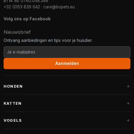
BTW: BE 0760.058.346
+32 (0)53 839 642
·
care@bopets.eu
Volg ons op Facebook
Nieuwsbrief
Ontvang aanbiedingen en tips voor je huisdier.
Aanmelden
HONDEN
Hondenmanden
KATTEN
Hondenkussens
Krabpalen
VOGELS
Fantail hondenmanden
Krabpaal grote katten
Hondenvoer