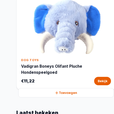
DOG TOYS
Vadigran Boneys Olifant Pluche
Hondenspeelgoed
€11,22
Bekijk
Toevoegen
Laatst bekeken