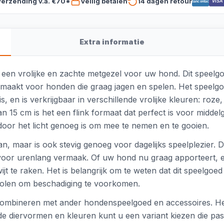
verzending v.a. €70*
Veilig betalen
14 dagen retour
VISA
Bancontact
Extra informatie
een vrolijke en zachte metgezel voor uw hond. Dit speelg
k maakt voor honden die graag jagen en spelen. Het speelg
, en is verkrijgbaar in verschillende vrolijke kleuren: roze
 15 cm is het een flink formaat dat perfect is voor middelg
rdoor het licht genoeg is om mee te nemen en te gooien.
an, maar is ook stevig genoeg voor dagelijks speelplezier. D
t voor urenlang vermaak. Of uw hond nu graag apporteert, e
ijt te raken. Het is belangrijk om te weten dat dit speelgo
evolen om beschadiging te voorkomen.
 combineren met ander hondenspeelgoed en accessoires. He
de diervormen en kleuren kunt u een variant kiezen die past