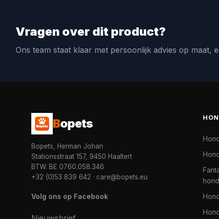
Vragen over dit product?
Ons team staat klaar met persoonlijk advies op maat, e
HON
B
opets
Hon
Bopets, Herman Johan
Hond
Stationsstraat 157, 9450 Haaltert
BTW: BE 0760.058.346
Fanta
+32 (0)53 839 642
·
care@bopets.eu
hon
Volg ons op Facebook
Hon
Hond
Nieuwsbrief