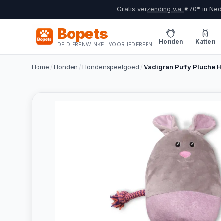
Gratis verzending v.a. €70* in Ne
Bopets
Honden
Katten
DE DIERENWINKEL VOOR IEDEREEN
Home
/
Honden
/
Hondenspeelgoed
/
Vadigran Puffy Pluche 