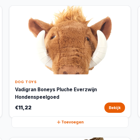
DOG TOYS
Vadigran Boneys Pluche Everzwijn
Hondenspeelgoed
€11,22
Bekijk
Toevoegen