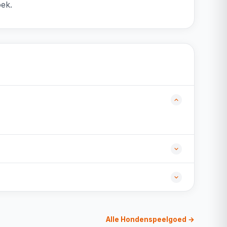
oek.
Alle Hondenspeelgoed →