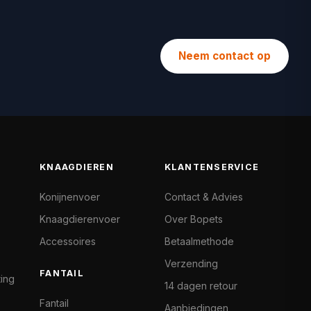
Neem contact op
KNAAGDIEREN
KLANTENSERVICE
Konijnenvoer
Contact & Advies
Knaagdierenvoer
Over Bopets
Accessoires
Betaalmethode
Verzending
FANTAIL
ting
14 dagen retour
Fantail
Aanbiedingen