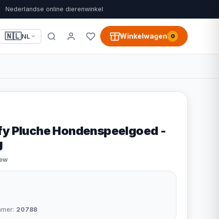
Nederlandse online dierenwinkel
🇳🇱
Winkelwagen
NL
0
fy Pluche Hondenspeelgoed -
g
iew
mmer:
20788