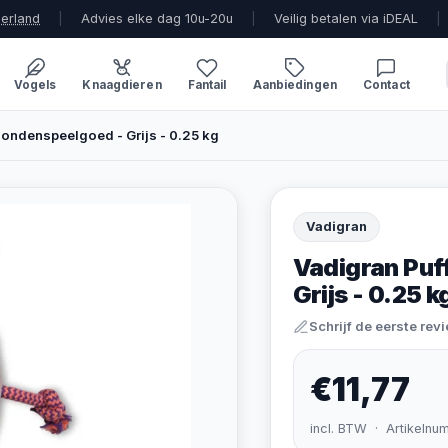
derland
|
Advies elke dag 10u-20u
|
Veilig betalen via iDEAL
|
Vogels
Knaagdieren
Fantail
Aanbiedingen
Contact
Hondenspeelgoed - Grijs - 0.25 kg
Vadigran
Vadigran Puf
Grijs - 0.25 k
Schrijf de eerste rev
€11,77
incl. BTW · Artikelnu