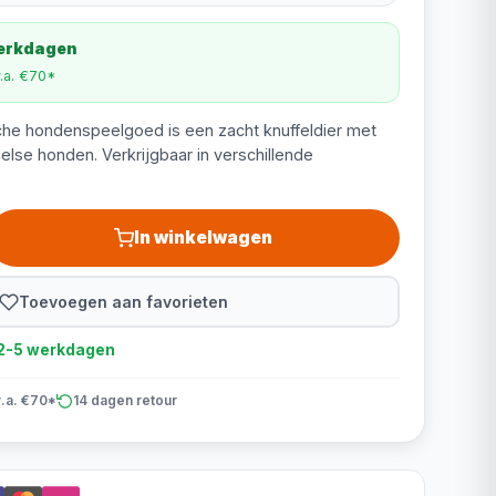
werkdagen
v.a. €70*
uche hondenspeelgoed is een zacht knuffeldier met
else honden. Verkrijgbaar in verschillende
.
In winkelwagen
Toevoegen aan favorieten
d 2-5 werkdagen
v.a. €70*
14 dagen retour