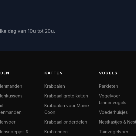
lke dag van 10u tot 20u.
DEN
KATTEN
VOGELS
denmanden
Krabpalen
Parkieten
enkussens
Krabpaal grote katten
Vogelvoer
binnenvogels
il
Krabpalen voor Maine
denmanden
Coon
Voederhuisjes
denvoer
Krabpaal onderdelen
Nestkastjes & Nes
ensnoepjes &
Krabtonnen
Tuinvogelvoer