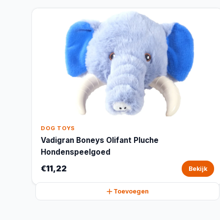
DOG TOYS
Vadigran Boneys Olifant Pluche
Hondenspeelgoed
€11,22
Bekijk
Toevoegen