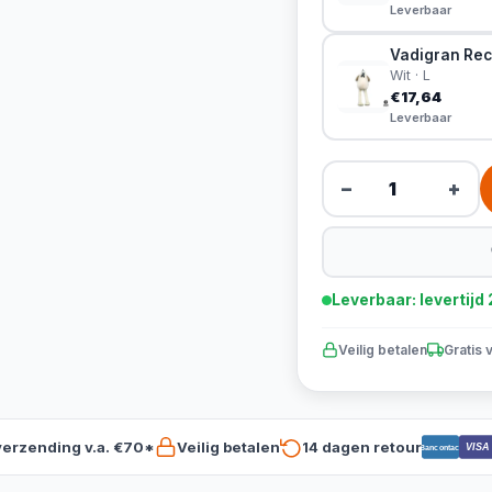
Leverbaar
Vadigran Rec
Wit · L
€17,64
Leverbaar
−
+
Leverbaar: levertij
Veilig betalen
Gratis 
verzending v.a. €70*
Veilig betalen
14 dagen retour
VISA
Bancontact