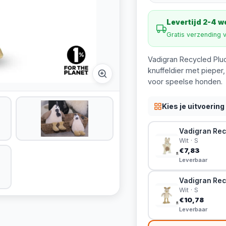
Levertijd 2-4 
Gratis verzending 
Vadigran Recycled Pluc
knuffeldier met pieper
voor speelse honden.
Kies je uitvoering
Vadigran Rec
Wit · S
€7,83
Leverbaar
Vadigran Rec
Wit · S
€10,78
Leverbaar