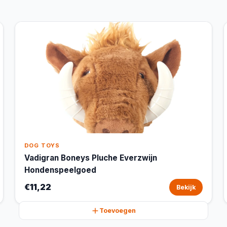
DOG TOYS
Vadigran Boneys Pluche Everzwijn
Hondenspeelgoed
€11,22
Bekijk
Toevoegen