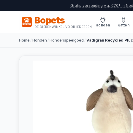
Gratis verzending v.a. €70* in Ne
Bopets
Honden
Katten
DE DIERENWINKEL VOOR IEDEREEN
Home
/
Honden
/
Hondenspeelgoed
/
Vadigran Recycled Plu