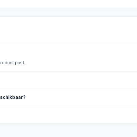
product past.
eschikbaar?