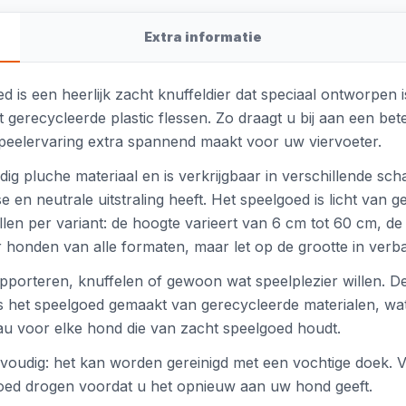
Extra informatie
s een heerlijk zacht knuffeldier dat speciaal ontworpen is
gerecycleerde plastic flessen. Zo draagt u bij aan een beter
speelervaring extra spannend maakt voor uw viervoeter.
 pluche materiaal en is verkrijgbaar in verschillende schat
e en neutrale uitstraling heeft. Het speelgoed is licht van g
llen per variant: de hoogte varieert van 6 cm tot 60 cm, d
r honden van alle formaten, maar let op de grootte in verba
pporteren, knuffelen of gewoon wat speelplezier willen. De p
s het speelgoed gemaakt van gerecycleerde materialen, w
eau voor elke hond die van zacht speelgoed houdt.
nvoudig: het kan worden gereinigd met een vochtige doek.
goed drogen voordat u het opnieuw aan uw hond geeft.