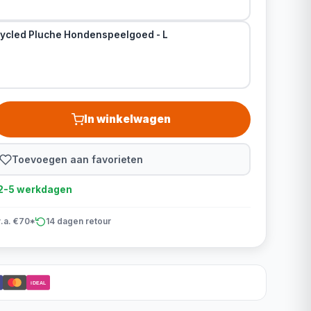
ycled Pluche Hondenspeelgoed - L
In winkelwagen
Toevoegen aan favorieten
d 2-5 werkdagen
v.a. €70*
14 dagen retour
iDEAL