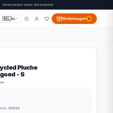
Nederlandse online dierenwinkel
🇳🇱
Winkelwagen
NL
0
ycled Pluche
goed - S
iew
mmer:
20222