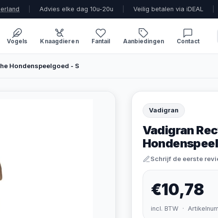
derland
|
Advies elke dag 10u-20u
|
Veilig betalen via iDEAL
|
Vogels
Knaagdieren
Fantail
Aanbiedingen
Contact
che Hondenspeelgoed - S
Vadigran
Vadigran Rec
Hondenspeel
Schrijf de eerste rev
€10,78
incl. BTW · Artikelnu